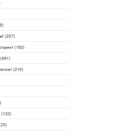
)
5)
ж!
(257)
спринт
(182)
(691)
летом!
(216)
)
(122)
(23)