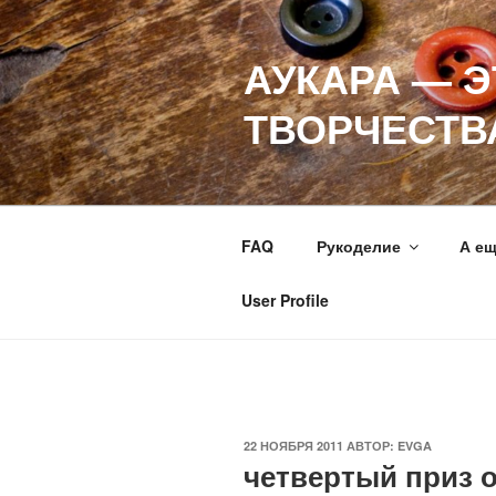
Перейти
к
АУКАРА — 
содержимому
ТВОРЧЕСТВ
FAQ
Рукоделие
А е
User Profile
ОПУБЛИКОВАНО
22 НОЯБРЯ 2011
АВТОР:
EVGA
четвертый приз 