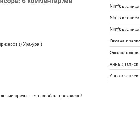
онсора: 6 комментариев
Nimfs
к запис
Nimfs
к запис
Nimfs
к запис
Оксана
к запи
изеров:)) Ура-ура:)
Оксана
к запи
Анна
к записи
Анна
к записи
тельные призы — это вообще прекрасно!