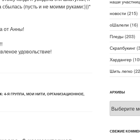
наши участни
 сбылась (пусть и не моими руками:)))"
новости
(215)
оШалели
(16)
а от Анны!
Пледы
(203)
!!
Скрапбукинг
(3
авленое удовольствие!
Хардангер
(10
Шить легко
(22
АРХИВЫ
: 4-Я ГРУППА
,
МОИ НИТИ
,
ОРГАНИЗАЦИОННОЕ
,
Архивы
СВЕЖИЕ КОММЕ