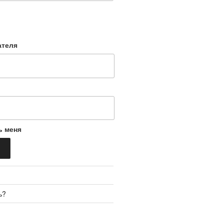
ателя
ь меня
ь?