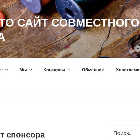
ЭТО САЙТ СОВМЕСТНОГО
А
ще
Мы
Конкурсы
Обменник
Хвастаемс
Искать:
от спонсора