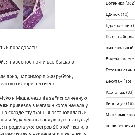
Ботаники
(382
ВД-пох
(16)
Вдохновение
(
Все на аборда
ь и порадовать!!!
вышивальный 
Вяжем вместе
Ой, я наверное почти все бы дала
Готовим сани 
им приз, например в 200 рублей,
Декупаж
(15)
тельную историю и очень
Картонаж
(83)
/ivko и Маше/Vezunia за "исполненную
КиноКлуб
(163
шечки привезла в магазин когда начала у
 на складе эту ткань, я остановилась и
Мини вышивка
кани я буду делать следующую шкатулку!
наши встречи
 я продала уже метров 20 этой ткани, а
-этому когда я увидела эти шкатулки, я