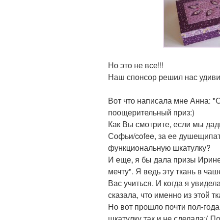
Но это не все!!!
Наш спонсор решил нас удивит
Вот что написала мне Анна: "
поощерительный приз:)
Как Вы смотрите, если мы дад
Софьи/cofee, за ее душещипа
функциональную шкатулку?
И еще, я бы дала призы Ирине
мечту". Я ведь эту ткань в ча
Вас учиться. И когда я увидела
сказала, что именно из этой т
Но вот прошло почти пол-года,
шкатулку так и не сделала:( По