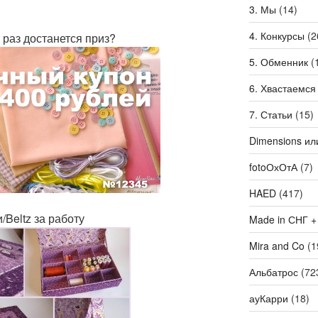
3. Мы
(14)
4. Конкурсы
(2
 раз достанется приз?
5. Обменник
(
6. Хвастаемся
7. Статьи
(15)
Dimensions ил
fotoОхОтА
(7)
HAED
(417)
/Beltz за работу
Made in СНГ +
Mira and Co
(1
Альбатрос
(72
ауКарри
(18)