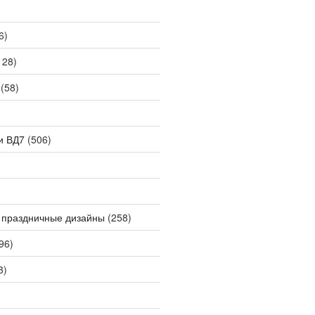
6)
128)
(58)
и ВД7
(506)
 праздничные дизайны
(258)
96)
3)