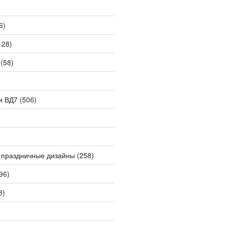
6)
128)
(58)
и ВД7
(506)
 праздничные дизайны
(258)
96)
3)