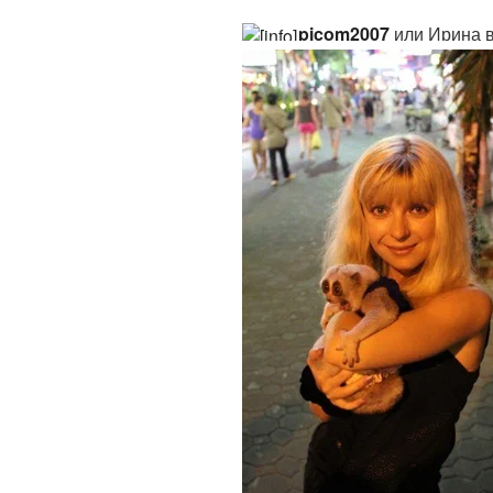
picom2007
или Ирина в 