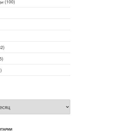
цы
(100)
2)
5)
)
НТАРИИ