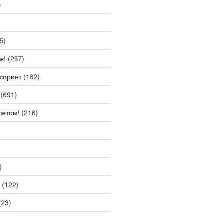
)
5)
ж!
(257)
спринт
(182)
(691)
летом!
(216)
)
(122)
(23)