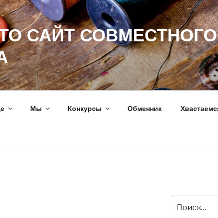
ЭТО САЙТ СОВМЕСТНОГО
А
ще
Мы
Конкурсы
Обменник
Хвастаемс
Искать: