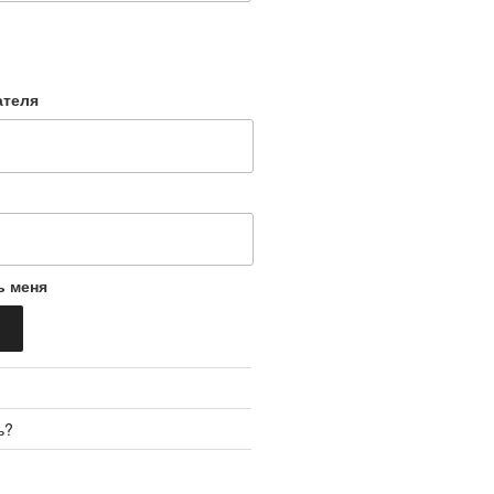
ателя
ь меня
ь?