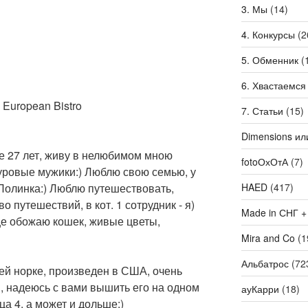
3. Мы
(14)
4. Конкурсы
(2
5. Обменник
(
6. Хвастаемся
 European Bistro
7. Статьи
(15)
Dimensions ил
е 27 лет, живу в нелюбимом мною
fotoОхОтА
(7)
 суровые мужики:) Люблю свою семью, у
 Полинка:) Люблю путешествовать,
HAED
(417)
во путешествий, в кот. 1 сотрудник - я)
Made in СНГ +
ще обожаю кошек, живые цветы,
Mira and Co
(1
Альбатрос
(72
ей норке, произведен в США, очень
и, надеюсь с вами вышить его на одном
ауКарри
(18)
ца 4, а может и дольше:)