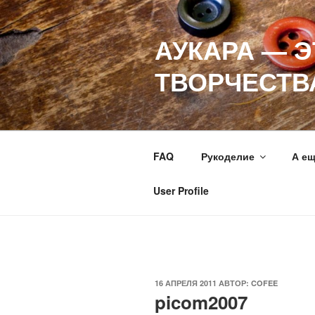
Перейти
к
АУКАРА — 
содержимому
ТВОРЧЕСТВ
FAQ
Рукоделие
А е
User Profile
ОПУБЛИКОВАНО
16 АПРЕЛЯ 2011
АВТОР:
COFEE
picom2007