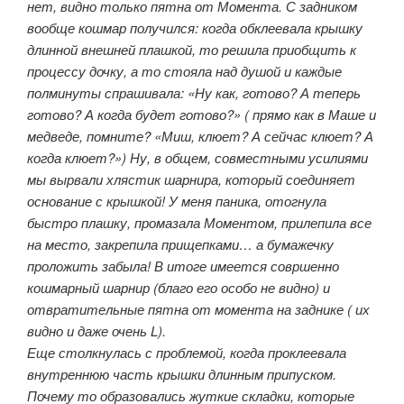
нет, видно только пятна от Момента. С задником
вообще кошмар получился: когда обклеевала крышку
длинной внешней плашкой, то решила приобщить к
процессу дочку, а то стояла над душой и каждые
полминуты спрашивала: «Ну как, готово? А теперь
готово? А когда будет готово?» ( прямо как в Маше и
медведе, помните? «Миш, клюет? А сейчас клюет? А
когда клюет?») Ну, в общем, совместными усилиями
мы вырвали хлястик шарнира, который соединяет
основание с крышкой! У меня паника, отогнула
быстро плашку, промазала Моментом, прилепила все
на место, закрепила прищепками… а бумажечку
проложить забыла! В итоге имеется совршенно
кошмарный шарнир (благо его особо не видно) и
отвратительные пятна от момента на заднике ( их
видно и даже очень L).
Еще столкнулась с проблемой, когда проклеевала
внутреннюю часть крышки длинным припуском.
Почему то образовались жуткие складки, которые