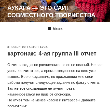
Перейти
АУКАРА — ЭТО САЙТ
к
СОВМЕСТНОГО ТВОРЧЕСТВА
содержимому
Меню
ОПУБЛИКОВАНО
3 НОЯБРЯ 2011
АВТОР:
EVGA
картонаж: 4-ая группа III отчет
Отчет выходит по расписанию, но он не полный. Не все
успели отчитаться, а время отведенное на него уже
вышло. Все опоздавшие, но приславшие мне свои
работы получат следующее задание по факту отчета.
Так же все опоздавшие не имеют права
наминироваться на приз от спонсора.
Но отчет тем не менее красив и интересен. Давайте
посмотрим: