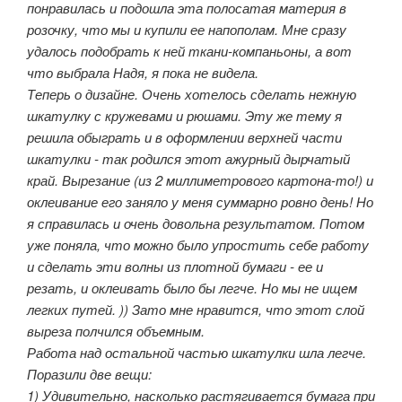
понравилась и подошла эта полосатая материя в
розочку, что мы и купили ее напополам. Мне сразу
удалось подобрать к ней ткани-компаньоны, а вот
что выбрала Надя, я пока не видела.
Теперь о дизайне. Очень хотелось сделать нежную
шкатулку с кружевами и рюшами. Эту же тему я
решила обыграть и в оформлении верхней части
шкатулки - так родился этот ажурный дырчатый
край. Вырезание (из 2 миллиметрового картона-то!) и
оклеивание его заняло у меня суммарно ровно день! Но
я справилась и очень довольна результатом. Потом
уже поняла, что можно было упростить себе работу
и сделать эти волны из плотной бумаги - ее и
резать, и оклеивать было бы легче. Но мы не ищем
легких путей. )) Зато мне нравится, что этот слой
выреза полчился объемным.
Работа над остальной частью шкатулки шла легче.
Поразили две вещи:
1) Удивительно, насколько растягивается бумага при