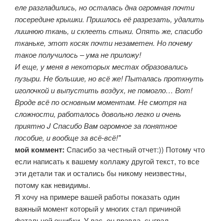
еле разгладились, но осталась дна огромная почти
посередине крышки. Пришлось её разрезать, удалить
лишнюю ткань, и склееть стыки. Опять же, спасибо
тканьке, этот косяк почти незаметен. Но почему
такое получилось – ума не приложу!
И еще, у меня в некоторых местах образовались
пузыри. Не большие, но всё же! Пыталась проткнуть
иголочкой и выпустить воздух, не помогло… Вот!
Вроде всё по основным моментам. Не смотря на
сложности, работалось довольно легко и очень
приятно J Спасибо Вам огромное за понятное
пособие, и вообще за всё-всё!"
мой коммент:
Спасибо за честный отчет:)) Потому что
если написать к вашему коллажу другой текст, то все
эти детали так и остались бы никому неизвестны,
потому как невидимы.
Я хочу на примере вашей работы показать один
важный момент который у многих стал причиной
фатальной ошибки. У вас, он правда, сыграл