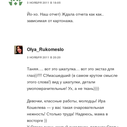
3 НОЯБРЯ 2011 В 18:05
Йо-хо. Наш отчет) Ждала отчета как как..
зависимая от картонажа.
Olya_Rukomeslo
3 НОЯБРЯ 2011 В 20:20
Таняя…. вот это шкатулка… вот это экстаз для
глаз))!!!! СУмасшедший (в самом крутом смысле
этого слова!) вид у шкатулки, детали
умопомрачительные! Ух, а не ткань))))
Девочки, классные работы, молодцы! Ира
Кошелева — у вас такая очаровательная
нежность! Столько труда! Надеюсь, мама в
восторге ))
У Олеси очень милый ангелочек, петушок Светы