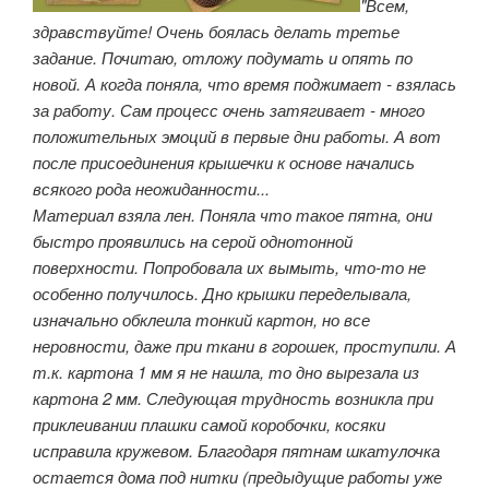
"Всем,
здравствуйте! Очень боялась делать третье
задание. Почитаю, отложу подумать и опять по
новой. А когда поняла, что время поджимает - взялась
за работу. Сам процесс очень затягивает - много
положительных эмоций в первые дни работы. А вот
после присоединения крышечки к основе начались
всякого рода неожиданности...
Материал взяла лен. Поняла что такое пятна, они
быстро проявились на серой однотонной
поверхности. Попробовала их вымыть, что-то не
особенно получилось. Дно крышки переделывала,
изначально обклеила тонкий картон, но все
неровности, даже при ткани в горошек, проступили. А
т.к. картона 1 мм я не нашла, то дно вырезала из
картона 2 мм. Следующая трудность возникла при
приклеивании плашки самой коробочки, косяки
исправила кружевом. Благодаря пятнам шкатулочка
остается дома под нитки (предыдущие работы уже