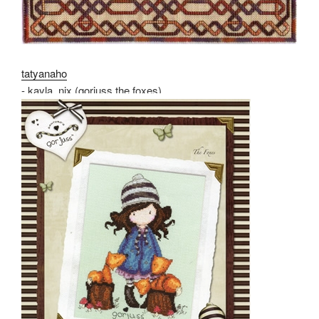
tatyanaho
- kayla_nix (gorjuss the foxes)