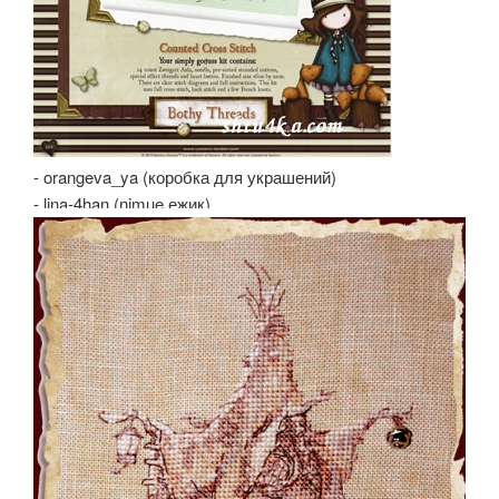
- orangeva_ya (коробка для украшений)
- lina-4han (nimue ежик)