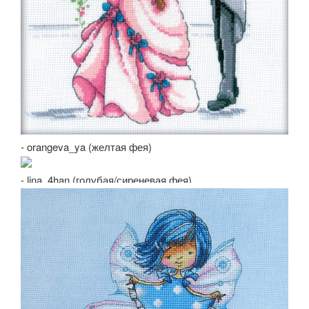
- orangeva_ya (желтая фея)
- lina_4han (голубая/сиреневая фея)