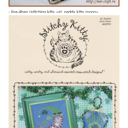
- lina-4han (stitching kitty «st. paddy kitty moon»