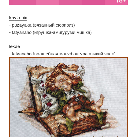
kayla-nix
- puzayaka (вязанный сюрприз)
- tatyanaho (игрушка-амигуруми мишка)
lekae
- tatyanaho (волшебная мануфактура «тихий час»)