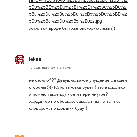
5D0%25BE%25D0%25B1%25D1%2580%25D0%2
5B0%25D0%25B6%25D0%25B5%25D0%25BD%2
5D0%25B8%25D0%25B5%2B022.jpg
хотя, там вроде бы тоже бискорню лежит))
lekae
19 СЕНТЯБРЯ 2011 В 10:05
не стояло??? Девушка, какое упущение с вашей
стороны :))) Юля, тыковка будет!! это насколько
я помню такое круглое и перетянутое?
хардангер не обещаю, сама с ним на ты и со
словарем, но шовчики будут!