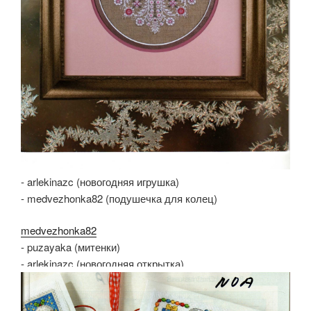
- arlekinazc (новогодняя игрушка)
- medvezhonka82 (подушечка для колец)
medvezhonka82
- puzayaka (митенки)
- arlekinazc (новогодняя открытка)