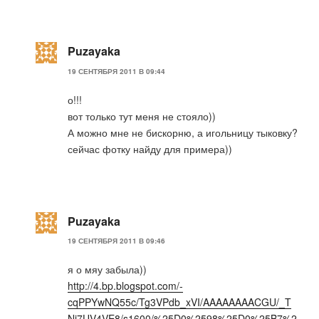
Puzayaka
19 СЕНТЯБРЯ 2011 В 09:44
о!!!
вот только тут меня не стояло))
А можно мне не бискорню, а игольницу тыковку?
сейчас фотку найду для примера))
Puzayaka
19 СЕНТЯБРЯ 2011 В 09:46
я о мяу забыла))
http://4.bp.blogspot.com/-
cqPPYwNQ55c/Tg3VPdb_xVI/AAAAAAAACGU/_T
Ni7UV4VE8/s1600/%25D0%2598%25D0%25B7%2