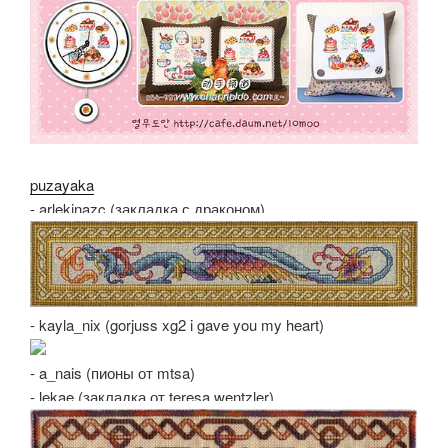
puzayaka
- arlekinazc (закладка с драконом)
- kayla_nix (gorjuss xg2 i gave you my heart)
- a_nais (пионы от mtsa)
- lekae (закладка от teresa wentzler)