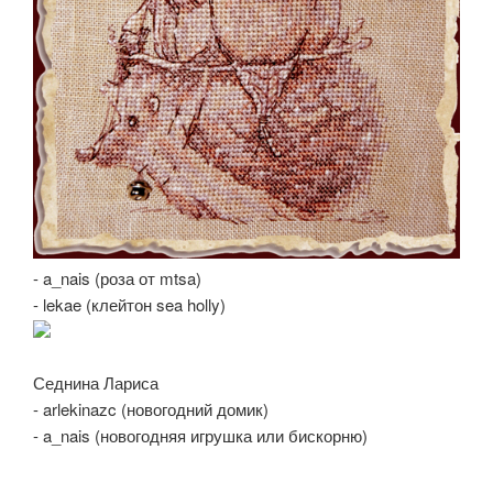
- a_nais (роза от mtsa)
- lekae (клейтон sea holly)
Седнина Лариса
- arlekinazc (новогодний домик)
- a_nais (новогодняя игрушка или бискорню)