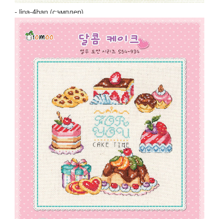
- lina-4han (сэмплер)