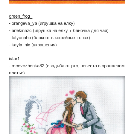
green_frog_
- orangeva_ya (игрушка на елку)
- arlekinazc (игрушка на елку + баночка для чая)
- tatyanaho (блокнот в кофейных тонах)
- kayla_nix (украшения)
istar1
- medvezhonka82 (свадьба от рто, невеста в оранжевом
платье)