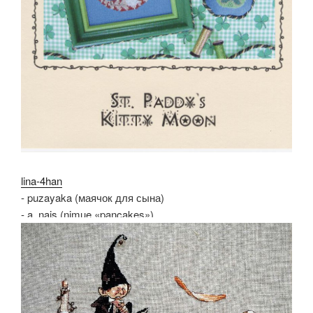
lina-4han
- puzayaka (маячок для сына)
- a_nais (nimue «pancakes»)