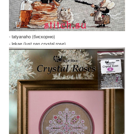
- tatyanaho (бискорню)
- lekae (just nan crystal rose)