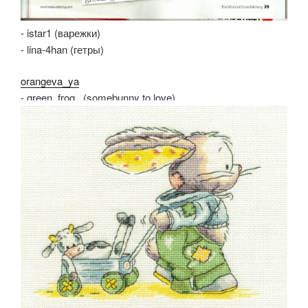
- istar1 (варежки)
- lina-4han (гетры)
orangeva_ya
- green_frog_ (somebunny to love)