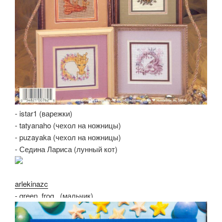
- istar1 (варежки)
- tatyanaho (чехол на ножницы)
- puzayaka (чехол на ножницы)
- Седина Лариса (лунный кот)
arlekinazc
- green_frog_ (мальчик)