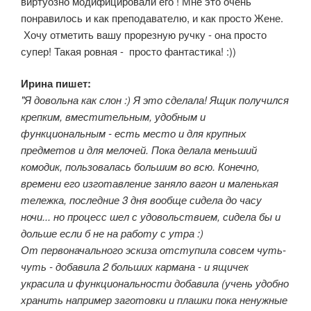
виртуозно модифицировали его ! Мне это очень
понравилось и как преподавателю, и как просто Жене.
Хочу отметить вашу прорезную ручку - она просто
супер! Такая ровная - просто фантастика! :))
Ирина пишет:
"Я довольна как слон :) Я это сделала! Ящик получился
крепким, вместительным, удобным и
функциональным - есть место и для крупных
предметов и для мелочей. Пока делала меньший
комодик, пользовалась большим во всю. Конечно,
времени его изготавление заняло вагон и маленькая
тележка, последние 3 дня вообще сидела до часу
ночи... но процесс шел с удовольствием, сидела бы и
дольше если б не на работу с утра :)
От первоначального эскиза отступила совсем чуть-
чуть - добавила 2 больших кармана - и ящичек
украсила и функциональности добавила (учень удобно
хранить например заготовки и плашки пока ненужные