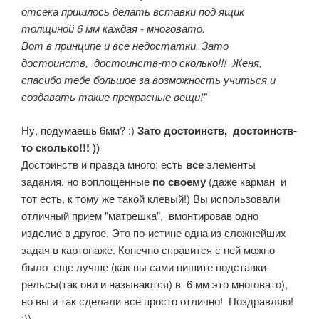
отсека пришлось делать вставки под ящик
толщиной 6 мм каждая - многовато.
Вот в принципе и все недостатки. Зато
достоинств, достоинств-то сколько!!! Женя,
спасибо тебе большое за возможность учиться и
создавать такие прекрасные вещи!"
Ну, подумаешь 6мм? :)
Зато достоинств, достоинств-
то сколько!!! ))
Достоинств и правда много: есть
все
элементы
задания, но воплощенные
по своему
(даже карман и
тот есть, к тому же такой клевый!) Вы использовали
отличный прием "матрешка", вмонтировав одно
изделие в другое. Это по-истине одна из сложнейших
задач в картонаже. Конечно справится с ней можно
было еще лучше (как вы сами пишите подставки-
рельсы(так они и называются) в 6 мм это многовато),
но вы и так сделали все просто отлично! Поздравляю!
:))