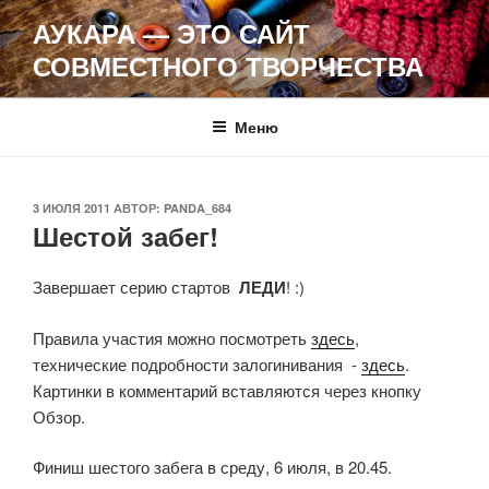
Перейти
АУКАРА — ЭТО САЙТ
к
СОВМЕСТНОГО ТВОРЧЕСТВА
содержимому
Меню
ОПУБЛИКОВАНО
3 ИЮЛЯ 2011
АВТОР:
PANDA_684
Шестой забег!
Завершает серию стартов
ЛЕДИ
! :)
Правила участия можно посмотреть
здесь
,
технические подробности залогинивания -
здесь
.
Картинки в комментарий вставляются через кнопку
Обзор.
Финиш шестого забега в среду, 6 июля, в 20.45.