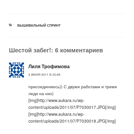
РУБРИКИ
ВЫШИВАЛЬНЫЙ СПРИНТ
Шестой забег!: 6 комментариев
Лиля Трофимова
3 ИЮЛЯ 2011 В 22:08
присоединяюсь)) С двумя работами и тремя
леди на них)
[img]http://www.aukara.ru/wp-
content/uploads/2011/07/P7030017.JPG[/img]
[img]http://www.aukara.ru/wp-
content/uploads/2011/07/P7030018.JPG[/img]