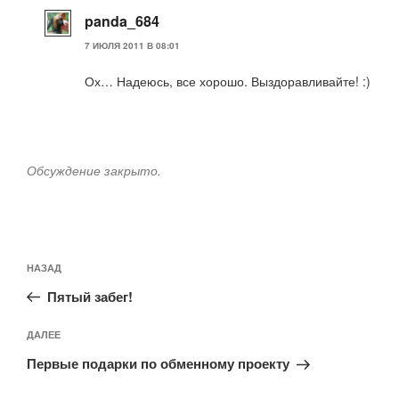
panda_684
7 ИЮЛЯ 2011 В 08:01
Ох… Надеюсь, все хорошо. Выздоравливайте! :)
Обсуждение закрыто.
Навигация
Предыдущая
НАЗАД
по
запись:
записям
Пятый забег!
Следующая
ДАЛЕЕ
запись
Первые подарки по обменному проекту