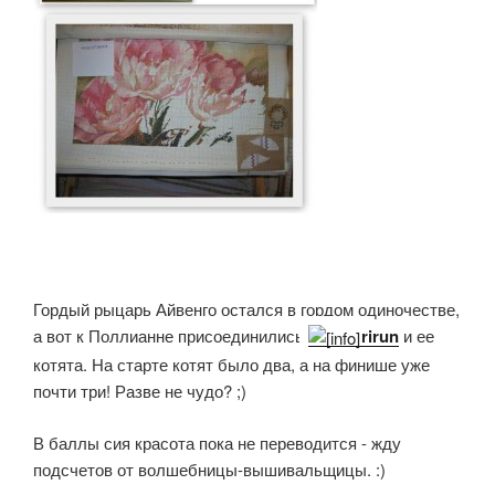
Гордый рыцарь Айвенго остался в гордом одиночестве,
а вот к Поллианне присоединились
rirun
и ее
котята. На старте котят было два, а на финише уже
почти три! Разве не чудо? ;)
В баллы сия красота пока не переводится - жду
подсчетов от волшебницы-вышивальщицы. :)