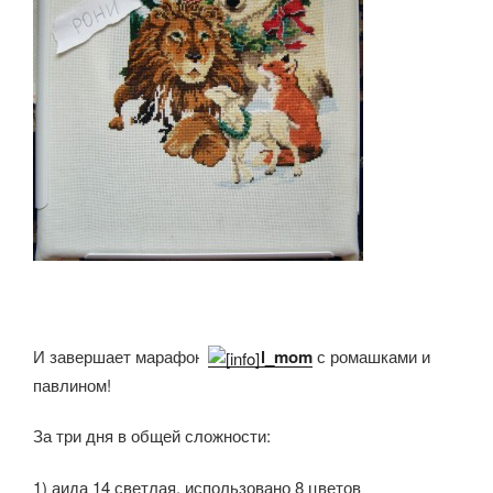
И завершает марафон
l_mom
с ромашками и
павлином!
За три дня в общей сложности:
1) аида 14 светлая, использовано 8 цветов