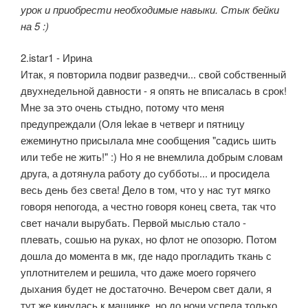
урок и приобрести необходимые навыки. Стык бейки
на 5 :)
2.istar1 - Ирина
Итак, я повторила подвиг разведчи... свой собственный
двухнедельной давности - я опять не вписалась в срок!
Мне за это очень стыдно, потому что меня
предупреждали (Оля lekae в четверг и пятницу
ежеминутно присылала мне сообщения "садись шить
или тебе не жить!" :) Но я не внемлила добрым словам
друга, а дотянула работу до субботы... и просидела
весь день без света! Дело в том, что у нас тут мягко
говоря непогода, а честно говоря конец света, так что
свет начали вырубать. Первой мыслью стало -
плевать, сошью на руках, но флот не опозорю. Потом
дошла до момента в мк, где надо прогладить ткань с
уплотнителем и решила, что даже моего горячего
дыхания будет не достаточно. Вечером свет дали, я
тут же кинулась к машинке, но до ночи успела только