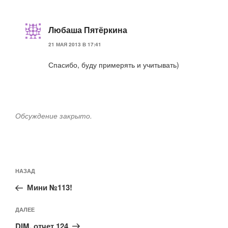
Любаша Пятёркина
21 МАЯ 2013 В 17:41
Спасибо, буду примерять и учитывать)
Обсуждение закрыто.
Навигация
Предыдущая
НАЗАД
по
запись:
записям
Мини №113!
Следующая
ДАЛЕЕ
запись
DIM, отчет 124