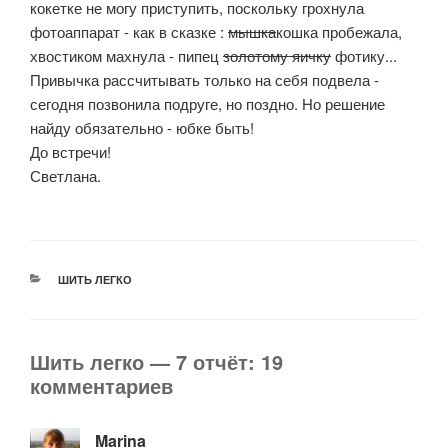
кокетке не могу приступить, поскольку грохнула
фотоаппарат - как в сказке :
мышка
кошка пробежала,
хвостиком махнула - пипец
золотому яичку
фотику...
Привычка рассчитывать только на себя подвела -
сегодня позвонила подруге, но поздно. Но решение
найду обязательно - юбке быть!
До встречи!
Светлана.
РУБРИКИ
ШИТЬ ЛЕГКО
Шить легко — 7 отчёт: 19
комментариев
Marina