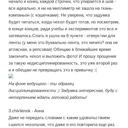
начало и конец каждой строчки, что упирается в шов -
все идеально, я ни на миллиметр не зашла на ткань-
компаньон (с кошечками). Не уверена, что задумка
будет читаться, когда чехол будет готов, но посмотрим,
в конце концов, ради учебы и экспериментов это все и
затевалось.Спать я ушла на 6 пункте - отверстии для
ленты (у меня это буквально лента, это ничего? она не
атласная, а репсовая) Обещаю в ближайшее время
закончить чехол и выложить фото! И прошу прощения
за такую недисциплинированность, это уже второй раз
и я обещаю не превращать это в привычку :(
На фоне ведущего - ты образец
дисциплинированности :) Задумка интересная, буду с
нетерпением ждать готовой работы!
3.chivilenok - Анна
Даже не передать словами с каким удовольствием
сшился чехольчик, что даже я его повторила еще раз.