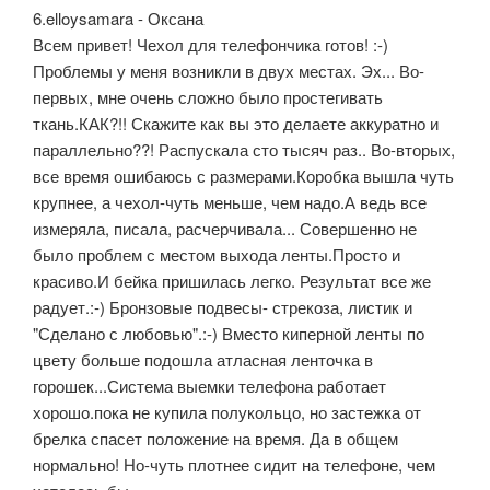
6.elloysamara - Оксана
Всем привет! Чехол для телефончика готов! :-)
Проблемы у меня возникли в двух местах. Эх... Во-
первых, мне очень сложно было простегивать
ткань.КАК?!! Скажите как вы это делаете аккуратно и
параллельно??! Распускала сто тысяч раз.. Во-вторых,
все время ошибаюсь с размерами.Коробка вышла чуть
крупнее, а чехол-чуть меньше, чем надо.А ведь все
измеряла, писала, расчерчивала... Совершенно не
было проблем с местом выхода ленты.Просто и
красиво.И бейка пришилась легко. Результат все же
радует.:-) Бронзовые подвесы- стрекоза, листик и
"Сделано с любовью".:-) Вместо киперной ленты по
цвету больше подошла атласная ленточка в
горошек...Система выемки телефона работает
хорошо.пока не купила полукольцо, но застежка от
брелка спасет положение на время. Да в общем
нормально! Но-чуть плотнее сидит на телефоне, чем