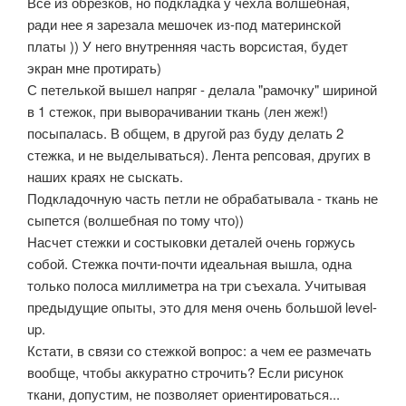
Все из обрезков, но подкладка у чехла волшебная,
ради нее я зарезала мешочек из-под материнской
платы )) У него внутренняя часть ворсистая, будет
экран мне протирать)
С петелькой вышел напряг - делала "рамочку" шириной
в 1 стежок, при выворачивании ткань (лен жеж!)
посыпалась. В общем, в другой раз буду делать 2
стежка, и не выделываться). Лента репсовая, других в
наших краях не сыскать.
Подкладочную часть петли не обрабатывала - ткань не
сыпется (волшебная по тому что))
Насчет стежки и состыковки деталей очень горжусь
собой. Стежка почти-почти идеальная вышла, одна
только полоса миллиметра на три съехала. Учитывая
предыдущие опыты, это для меня очень большой level-
up.
Кстати, в связи со стежкой вопрос: а чем ее размечать
вообще, чтобы аккуратно строчить? Если рисунок
ткани, допустим, не позволяет ориентироваться...