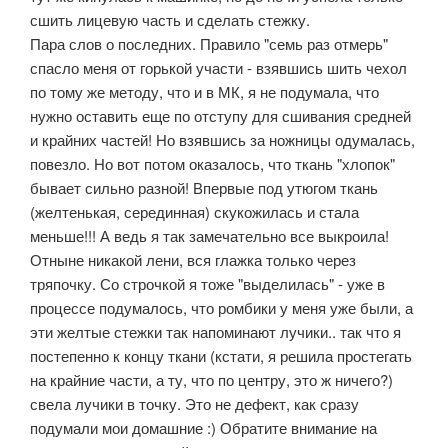
сшить лицевую часть и сделать стежку.
Пара слов о последних. Правило "семь раз отмерь"
спасло меня от горькой участи - взявшись шить чехол
по тому же методу, что и в МК, я не подумала, что
нужно оставить еще по отступу для сшивания средней
и крайних частей! Но взявшись за ножницы одумалась,
повезло. Но вот потом оказалось, что ткань "хлопок"
бывает сильно разной! Впервые под утюгом ткань
(желтенькая, серединная) скукожилась и стала
меньше!!! А ведь я так замечательно все выкроила!
Отныне никакой лени, вся глажка только через
тряпочку. Со строчкой я тоже "выделилась" - уже в
процессе подумалось, что ромбики у меня уже были, а
эти желтые стежки так напоминают лучики.. так что я
постепенно к концу ткани (кстати, я решила простегать
на крайние части, а ту, что по центру, это ж ничего?)
свела лучики в точку. Это не дефект, как сразу
подумали мои домашние :) Обратите внимание на