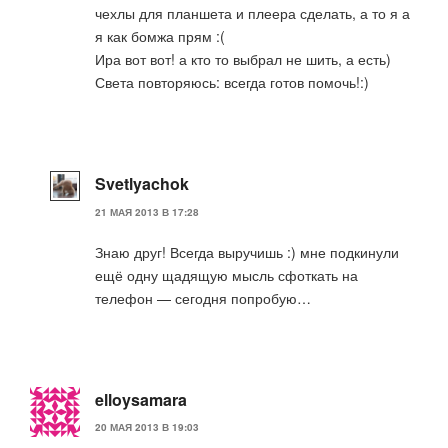
чехлы для планшета и плеера сделать, а то я а
я как бомжа прям :(
Ира вот вот! а кто то выбрал не шить, а есть)
Света повторяюсь: всегда готов помочь!:)
Svetlyachok
21 МАЯ 2013 В 17:28
Знаю друг! Всегда выручишь :) мне подкинули
ещё одну щадящую мысль сфоткать на
телефон — сегодня попробую…
elloysamara
20 МАЯ 2013 В 19:03