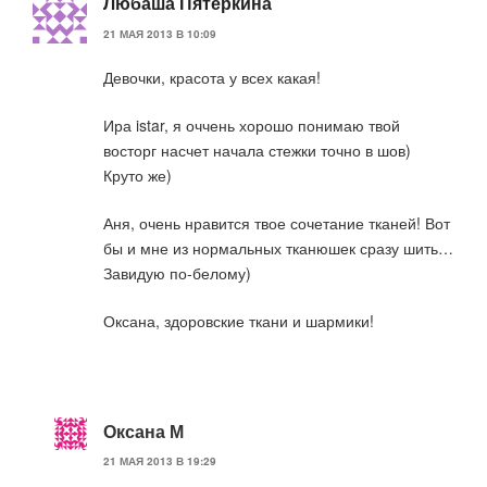
Любаша Пятёркина
21 МАЯ 2013 В 10:09
Девочки, красота у всех какая!
Ира istar, я оччень хорошо понимаю твой
восторг насчет начала стежки точно в шов)
Круто же)
Аня, очень нравится твое сочетание тканей! Вот
бы и мне из нормальных тканюшек сразу шить…
Завидую по-белому)
Оксана, здоровские ткани и шармики!
Оксана М
21 МАЯ 2013 В 19:29