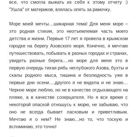
все, что смогла выжать из себя к этому отчету :)
"Ушла" от материков, взялась опять за рамочку.
Море моей мечты…шикарная тема! Для меня море –
это родная стихия, это неотъемлемая часть моего
детства и жизни. Первые 17 лет я провела в крымском
городке на берегу Азовского моря. Конечно, я мечтаю
путешествовать, побывать в разных городах и странах,
увидеть разные берега….но море для меня это в
первую очередь тихая рябь неглубокого Азова, бухты и
скалы родного мыса, тишина и безлюдность уже в
первые дни осени….другого я не видела и не знаю…
Черное море люблю, но не в качестве отдыхающего на
пляже, а в качестве созерцателя. Но я все время с
некоторой опаской отношусь к морю, не забываю, что
оно не всегда бывает ласковым и приветливым.
Мечтаю я о нем? Не знаю…но то, что тоскую и
вспоминаю, это точно!