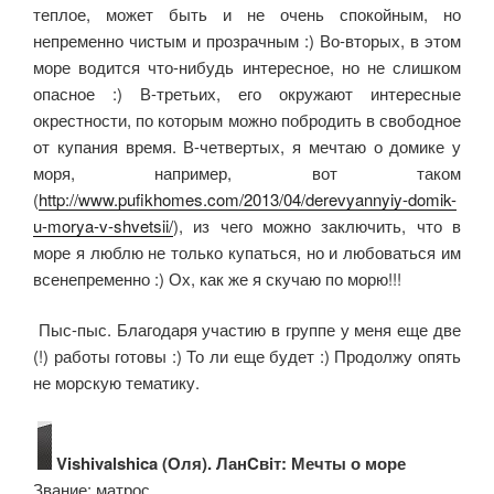
теплое, может быть и не очень спокойным, но
непременно чистым и прозрачным :) Во-вторых, в этом
море водится что-нибудь интересное, но не слишком
опасное :) В-третьих, его окружают интересные
окрестности, по которым можно побродить в свободное
от купания время. В-четвертых, я мечтаю о домике у
моря, например, вот таком
(
http://www.pufikhomes.com/2013/04/derevyannyiy-domik-
u-morya-v-shvetsii/
), из чего можно заключить, что в
море я люблю не только купаться, но и любоваться им
всенепременно :) Ох, как же я скучаю по морю!!!
Пыс-пыс. Благодаря участию в группе у меня еще две
(!) работы готовы :) То ли еще будет :) Продолжу опять
не морскую тематику.
Vishivalshica (Оля). ЛанCвiт: Мечты о море
Звание: матрос