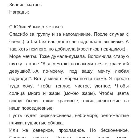
Звание: матрос
Награды:
C Юбилейным отчетом ;)
Спасибо за группу и за напоминание. После случая с
чаем :) я бы без вас долго не подошла к вышивке. А
так, хоть немного, но добавила (крестиков-невидимок).
Море мечты. Тоже думала-думала. Вспомнила старую
шутку в квне "А я мечтаю познакомиться с красивой
девушкой...-А по-моему, под вашу мечту любая
подходит". Вот у меня с морем почти также. Я просто
туда хочу. Чтобы теплое, чистое, уютное. Чтобы
солнца много и жары (можно жары). Чтобы цвета
вокруг были....такие красивые, такие непохожие на
наши повседневные.
Пусть будет бирюза-синева, небо-море, бело-желтые
пляжи, пушистые облака.
Или же северное, прохладное. Но бесконечное.
Свежее, чистое. Просто гулять вдоль моря,