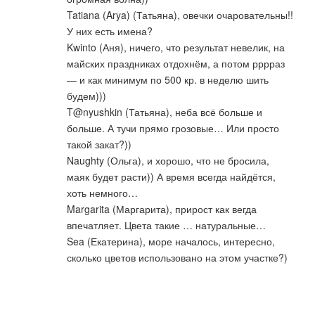
Tatiana (Arya) (Татьяна), овечки очаровательны!!
У них есть имена?
Kwinto (Аня), ничего, что результат невелик, на
майских праздниках отдохнём, а потом рррраз
— и как минимум по 500 кр. в неделю шить
будем)))
T@nyushkin (Татьяна), неба всё больше и
больше. А тучи прямо грозовые… Или просто
такой закат?))
Naughty (Ольга), и хорошо, что не бросила,
маяк будет расти)) А время всегда найдётся,
хоть немного…
Margarita (Маргарита), прирост как вегда
впечатляет. Цвета такие … натуральные…
Sea (Екатерина), море началось, интересно,
сколько цветов использовано на этом участке?)