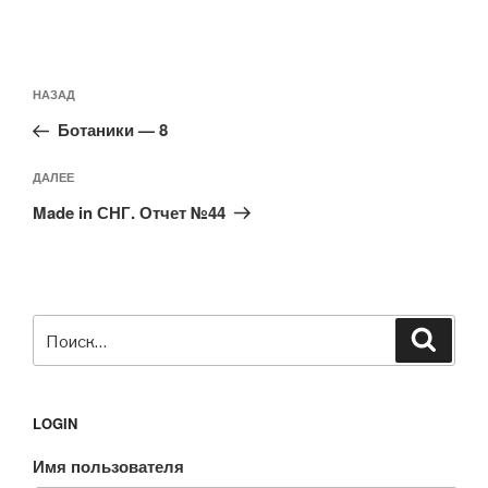
Навигация
Предыдущая
НАЗАД
по
запись:
записям
Ботаники — 8
Следующая
ДАЛЕЕ
запись
Made in СНГ. Отчет №44
Искать:
Поиск
LOGIN
Имя пользователя