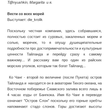
T@nyushkin, Margarita и я.
Вести со всех морей
Выступает: die_krolik
Поскольку честная компания, здесь собравшаяся,
полностью состоит из суровых, закаленных морем и
солью, морячек, то я опущу душещипательные
подробности про достопримечательности и культурные
ценности Тайланда и перейду сразу к самому
важному... И расскажу вам про один из райских
морских уголков, которым так богат Тайланд...
Ко Чанг - второй по величине (после Пукета) остров
Тайланда и находится он в акватории Тихого океана, на
Восточном побережье Сиамского залива всего лишь в
4 часах езды от Бангкока. Имя Ко Чанг в переводе
означает "Остров Слон" поскольку его горные хребты
напоминают стадо слонов. Горы достигают высоты