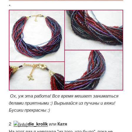
*
Ох, уж эта работа! Все время мешает заниматься
делами приятными :) Вырывайся из пучины и вяжи!
Бусики прекрасны :)
2.
die_krolik
или
Катя
На этот раз я навязала "из того, что было", пока не