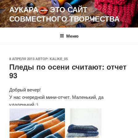
Перейти
АУКАРА — ЭТО САЙТ
к
СОВМЕСТНОГО ТВОРЧЕСТВА
содержимому
Меню
ОПУБЛИКОВАНО
8 АПРЕЛЯ 2013
АВТОР:
KALIKE_05
Пледы по осени считают: отчет
93
Добрый вечер!
У нас очередной мини-отчет. Маленький, да
удаленький :)