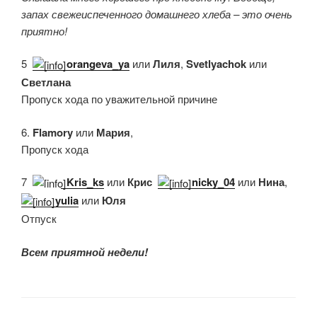
запах свежеиспеченного домашнего хлеба – это очень
приятно!
5.
orangeva_ya
или
Лиля
,
Svetlyachok
или
Светлана
Пропуск хода по уважительной причине
6.
Flamory
или
Мария
,
Пропуск хода
7.
Kris_ks
или
Крис
,
nicky_04
или
Нина
,
yulia
или
Юля
Отпуск
Всем приятной недели!