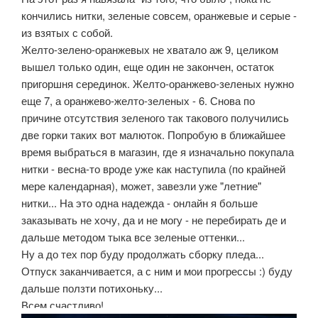
кончились нитки, зеленые совсем, оранжевые и серые -
из взятых с собой.
Желто-зелено-оранжевых не хватало аж 9, целиком
вышел только один, еще один не закончен, остаток
пригоршня серединок. Желто-оранжево-зеленых нужно
еще 7, а оранжево-желто-зеленых - 6. Снова по
причине отсутствия зеленого так такового получились
две горки таких вот малюток. Попробую в ближайшее
время выбраться в магазин, где я изначально покупала
нитки - весна-то вроде уже как наступила (по крайней
мере календарная), может, завезли уже "летние"
нитки... На это одна надежда - онлайн я больше
заказывать не хочу, да и не могу - не перебирать де и
дальше методом тыка все зеленые оттенки...
Ну а до тех пор буду продолжать сборку пледа...
Отпуск заканчивается, а с ним и мои прогрессы :) буду
дальше ползти потихоньку...
Всем счастливо!