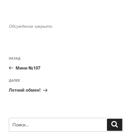
Обсуждение закрыто.
Навигация
Предыдущая
НАЗАД
по
запись:
записям
Мини №107
Следующая
ДАЛЕЕ
запись
Летний обмен!
Искать:
Поиск