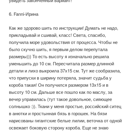
увидеть законченный вариант!
6. Fanni-Ирина
Как же здорово шить по инструкции! Думать не надо,
прикладывай и сшивай, класс! Света, спасибо,
получила море удовольствия от процесса. Чтобы не
было скучно шить, я первым делом перепутала
размеры))) То есть высоту я изначально решила
уменьшить до 10 см. Пересчитала размер длинной
детали и лихо выкроила 37х15 см. Тут же сообразила,
что припуски в ширину потеряла, значит судьба у
короба такая! Он получился размером 13х15 и в
высоту 10 см. Дальше все пошло как по маслу, за
вечер управилась (тут такое довольное, сияющее
солнышко :)). Ткани у меня простые, российский ситец
в анютки и простынная бязь в горошек. На бязи
нарисованы гигантские белые лилии, веточка от одной
освежает боковую сторону короба. Еще не знаю