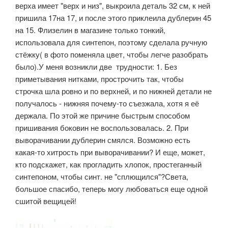
верха имеет "верх и низ", выкроила деталь 32 см, к ней
пришила 17на 17, и после этого приклеила дублерин 45
на 15. Флизелин в магазине только тонкий,
использовала для синтепон, поэтому сделала ручную
стёжку( в фото поменяла цвет, чтобы легче разобрать
было).У меня возникли две трудности: 1. Без
приметывания нитками, прострочить так, чтобы
строчка шла ровно и по верхней, и по нижней детали не
получалось - нижняя почему-то съезжала, хотя я её
держала. По этой же причине быстрым способом
пришивания боковин не воспользовалась. 2. При
выворачивании дублерин смялся. Возможно есть
какая-то хитрость при выворачивании? И еще, может,
кто подскажет, как прогладить хлопок, простеганный
синтепоном, чтобы синт. не "сплющился"?Света,
большое спасибо, теперь могу любоваться еще одной
сшитой вещицей!