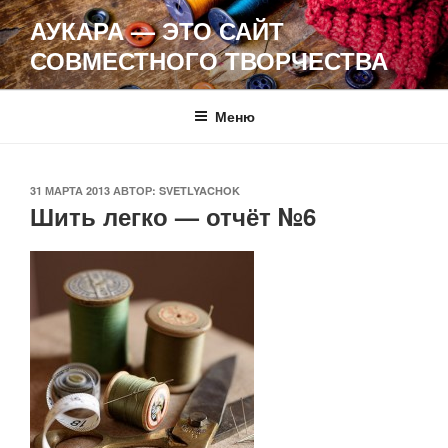
Перейти
АУКАРА — ЭТО САЙТ
к
СОВМЕСТНОГО ТВОРЧЕСТВА
содержимому
Меню
ОПУБЛИКОВАНО
31 МАРТА 2013
АВТОР:
SVETLYACHOK
Шить легко — отчёт №6