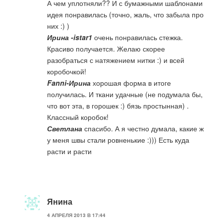
А чем уплотняли?? И с бумажными шаблонами
идея понравилась (точно, жаль, что забыла про
них :) )
Ирина -istar1
очень понравилась стежка.
Красиво получается. Желаю скорее
разобраться с натяжением нитки :) и всей
коробочкой!
Fanni-Ирина
хорошая форма в итоге
получилась. И ткани удачные (не подумала бы,
что вот эта, в горошек :) бязь простынная) .
Классный коробок!
Светлана
спасибо. А я честно думала, какие ж
у меня швы стали ровненькие :))) Есть куда
расти и расти
Янина
4 АПРЕЛЯ 2013 В 17:44