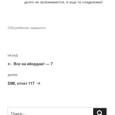
долго не залеживаются, я еще та сладкоежка!
Обсуждение закрыто.
Навигация
Предыдущая
НАЗАД
по
запись:
записям
Все на абордаж! — 7
Следующая
ДАЛЕЕ
запись
DIM, отчет 117
Искать:
Поиск