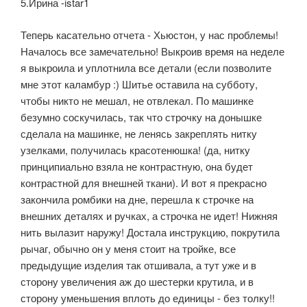
5.Ирина -istar1
Теперь касательно отчета - Хьюстон, у нас проблемы!
Началось все замечательно! Выкроив время на неделе
я выкроила и уплотнила все детали (если позволите
мне этот каламбур :) Шитье оставила на субботу,
чтобы никто не мешал, не отвлекал. По машинке
безумно соскучилась, так что строчку на донышке
сделала на машинке, не ленясь закреплять нитку
узелками, получилась красотенюшка! (да, нитку
принципиально взяла не контрастную, она будет
контрастной для внешней ткани). И вот я прекрасно
закончила ромбики на дне, перешла к строчке на
внешних деталях и ручках, а строчка не идет! Нижняя
нить вылазит наружу! Достала инструкцию, покрутила
рычаг, обычно он у меня стоит на тройке, все
предыдущие изделия так отшивала, а тут уже и в
сторону увеличения аж до шестерки крутила, и в
сторону уменьшения вплоть до единицы - без толку!!