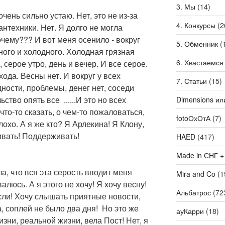
3. Мы
(14)
очень сильно устаю. Нет, это не из-за
4. Конкурсы
(2
антехники. Нет. Я долго не могла
очему??? И вот меня осенило - вокруг
5. Обменник
(
зного и холодного. Холодная грязная
6. Хвастаемся
 серое утро, день и вечер. И все серое.
хода. Весны нет. И вокруг у всех
7. Статьи
(15)
дности, проблемы, денег нет, соседи
ьство опять все ......И это но всех
Dimensions ил
то-то сказать, о чем-то пожаловаться,
fotoОхОтА
(7)
лохо. А я же кто? Я Арлекина! Я Клону,
ивать! Поддерживать!
HAED
(417)
Made in СНГ +
ла, что вся эта серость вводит меня
Mira and Co
(1
алюсь. А я этого не хочу! Я хочу весну!
Альбатрос
(72
сли! Хочу слышать приятные новости,
а, соплей не было два дня! Но это же
ауКарри
(18)
изни, реальной жизни, вела Пост! Нет, я