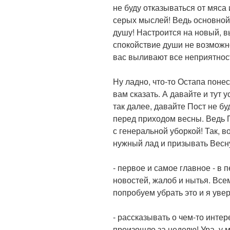
не буду отказываться от мяса 
серых мыслей! Ведь основной
душу! Настроится на новый, 
спокойствие души не возможно
вас выливают все неприятнос
Ну ладно, что-то Остапа понес
вам сказать. А давайте и тут 
так далее, давайте Пост не бу
перед приходом весны. Ведь 
с генеральной уборкой! Так, в
нужный лад и призывать Весну
- первое и самое главное - в 
новостей, жалоб и нытья. Все
попробуем убрать это и я уве
- рассказывать о чем-то интер
произошло за неделю! Ура, у м