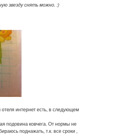
ую звезду снять можно. :)
м отеля интернет есть, в следующем
ая подовина ковчега. От нормы не
бираюсь поднажать, т.к. все сроки ,