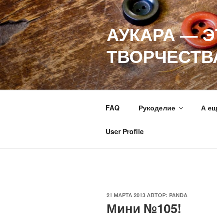
Перейти
к
АУКАРА — 
содержимому
ТВОРЧЕСТВ
FAQ
Рукоделие
А е
User Profile
ОПУБЛИКОВАНО
21 МАРТА 2013
АВТОР:
PANDA
Мини №105!