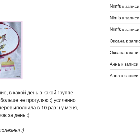
Nimfs
к запис
Nimfs
к запис
Nimfs
к запис
Оксана
к запи
Оксана
к запи
Анна
к записи
Анна
к записи
е, в какой день в какой группе
 больше не прогуляю :) усиленно
перевыполнила в 10 раз :) у меня,
ов за день :)
олезны! :)