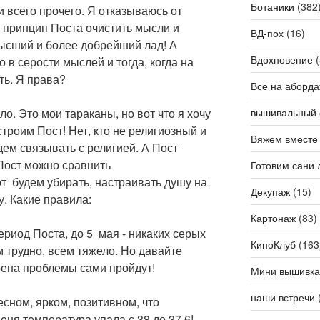
Ботаники
(382
и всего прочего. Я отказываюсь от
 принцип Поста очистить мысли и
ВД-пох
(16)
высший и более добрейший лад! А
Вдохновение
(
 в серости мыслей и тогда, когда на
ть. Я права?
Все на аборда
вышивальный 
ло. Это мои тараканы, но вот что я хочу
устроим Пост! Нет, кто не религиозный и
Вяжем вместе
дем связывать с религией. А Пост
Пост можно сравнить
Готовим сани 
от будем убирать, настраивать душу на
Декупаж
(15)
. Какие правила:
Картонаж
(83)
период Поста, до 5 мая - никаких серых
КиноКлуб
(163
м трудно, всем тяжело. Но давайте
рена проблемы сами пройдут!
Мини вышивка
наши встречи
есном, ярком, позитивном, что
еня температура упала с 38 до 37,6!