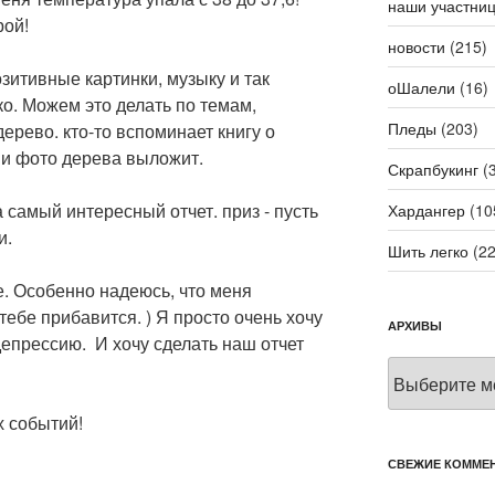
наши участни
рой!
новости
(215)
озитивные картинки, музыку и так
оШалели
(16)
ко. Можем это делать по темам,
Пледы
(203)
ерево. кто-то вспоминает книгу о
о и фото дерева выложит.
Скрапбукинг
(3
а самый интересный отчет. приз - пусть
Хардангер
(10
и.
Шить легко
(22
. Особенно надеюсь, что меня
тебе прибавится. ) Я просто очень хочу
АРХИВЫ
депрессию. И хочу сделать наш отчет
Архивы
х событий!
СВЕЖИЕ КОММЕ