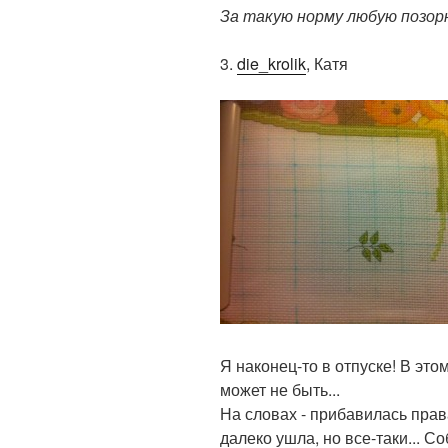
За такую норму любую позорн
3.
die_krolik
, Катя
Я наконец-то в отпуске! В это
может не быть...
На словах - прибавилась прав
далеко ушла, но все-таки... Со