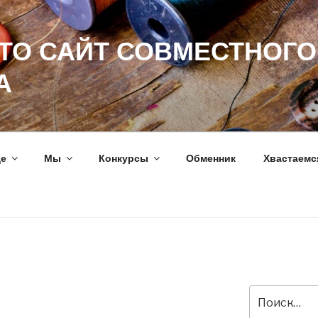
ЭТО САЙТ СОВМЕСТНОГО
А
ще
Мы
Конкурсы
Обменник
Хвастаемс
Искать: