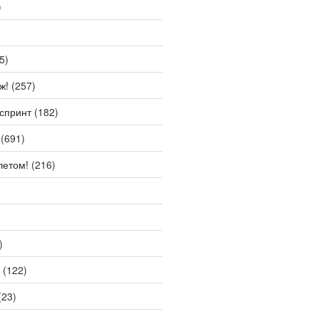
)
5)
ж!
(257)
спринт
(182)
(691)
летом!
(216)
)
(122)
(23)