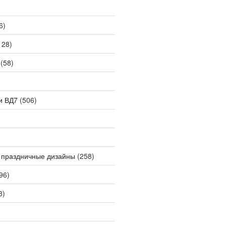
6)
128)
(58)
и ВД7
(506)
 праздничные дизайны
(258)
96)
3)