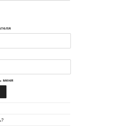
ателя
ь меня
ь?