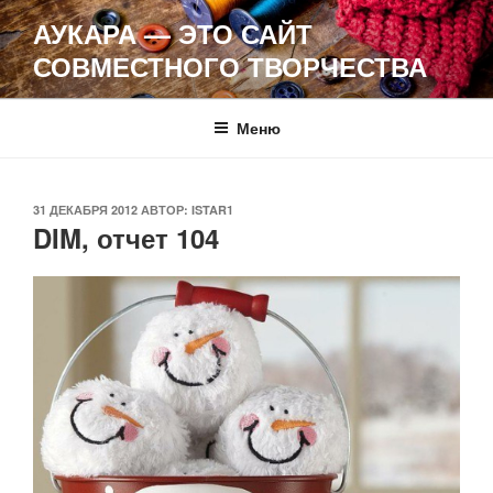
Перейти
АУКАРА — ЭТО САЙТ
к
СОВМЕСТНОГО ТВОРЧЕСТВА
содержимому
Меню
ОПУБЛИКОВАНО
31 ДЕКАБРЯ 2012
АВТОР:
ISTAR1
DIM, отчет 104