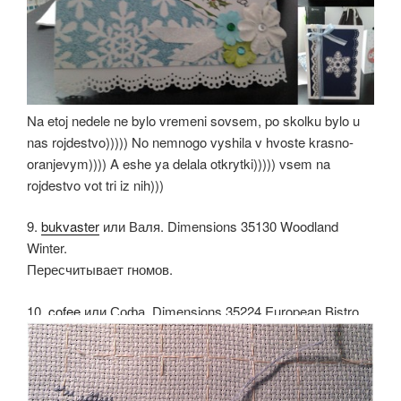
Na etoj nedele ne bylo vremeni sovsem, po skolku bylo u
nas rojdestvo))))) No nemnogo vyshila v hvoste krasno-
oranjevym)))) A eshe ya delala otkrytki))))) vsem na
rojdestvo vot tri iz nih)))
9.
bukvaster
или Валя. Dimensions 35130 Woodland
Winter.
Пересчитывает гномов.
10.
cofee
или Софа. Dimensions 35224 European Bistro.