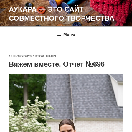
Перейти
АУКАРА — ЭТО САЙТ
к
СОВМЕСТНОГО ТВОРЧЕСТВА
содержимому
Меню
ОПУБЛИКОВАНО
15 ИЮНЯ 2026
АВТОР:
NIMFS
Вяжем вместе. Отчет №696