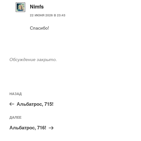
Nimfs
22 ИЮНЯ 2026 В 23:43
Спасибо!
Обсуждение закрыто.
Навигация
Предыдущая
НАЗАД
по
запись:
записям
Альбатрос, 715!
Следующая
ДАЛЕЕ
запись
Альбатрос, 716!