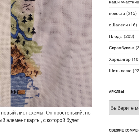
наши участни
новости
(215)
оШалели
(16)
Пледы
(203)
Скрапбукинг
(3
Хардангер
(10
Шить легко
(22
АРХИВЫ
Архивы
 новый лист схемы. Он простенький, но
ый элемент карты, с которой будет
СВЕЖИЕ КОММЕ