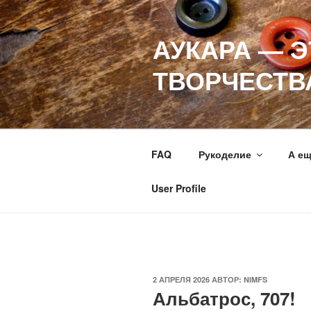
Перейти
к
АУКАРА — 
содержимому
ТВОРЧЕСТВ
FAQ
Рукоделие
А е
User Profile
ОПУБЛИКОВАНО
2 АПРЕЛЯ 2026
АВТОР:
NIMFS
Альбатрос, 707!