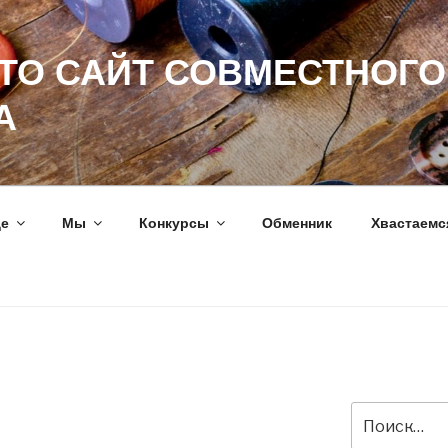
ЭТО САЙТ СОВМЕСТНОГО
А
ще
Мы
Конкурсы
Обменник
Хвастаемс
Искать: