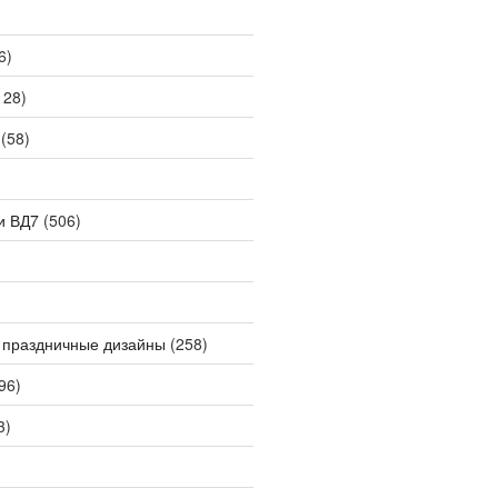
6)
128)
(58)
и ВД7
(506)
 праздничные дизайны
(258)
96)
3)