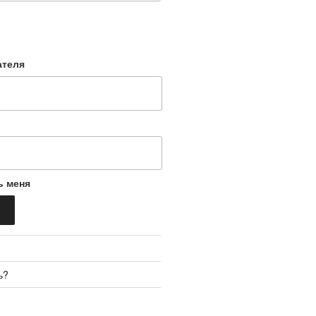
ателя
ь меня
ь?