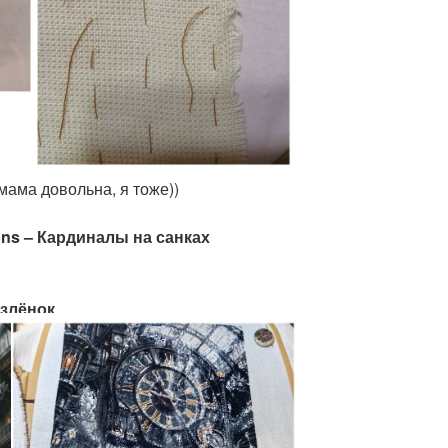
мама довольна, я тоже))
ons – Кардиналы на санках
озлёнок