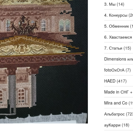
3. Мы
(14)
4. Конкурсы
(2
5. Обменник
(
6. Хвастаемся
7. Статьи
(15)
Dimensions ил
fotoОхОтА
(7)
HAED
(417)
Made in СНГ +
Mira and Co
(1
Альбатрос
(72
ауКарри
(18)