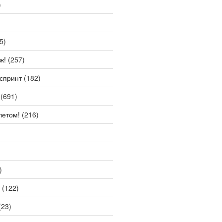
)
5)
ж!
(257)
спринт
(182)
(691)
летом!
(216)
)
(122)
(23)