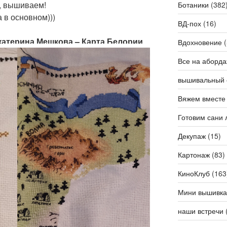
т, вышиваем!
Ботаники
(382
 в основном)))
ВД-пох
(16)
 Екатерина Мешкова – Карта Белории
Вдохновение
(
Все на аборда
вышивальный 
Вяжем вместе
Готовим сани 
Декупаж
(15)
Картонаж
(83)
КиноКлуб
(163
Мини вышивка
наши встречи