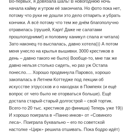
Во-первых, я довязала шаль! В новогоднюю ночь
начала кайму и утром её закончила. Но фото пока нет,
потому что руки не дошли это дело отпарить и убрать
кончики. А всё потому что тем же днём благополучно
отравилась (грушей, Карл! Даже не салатами
прошлогодними!) и половину каникул спала и читала)
Зато наконец-то выспалась, давно хотела))) А потом
меня унесло на крылья вышивки. 3000 крестиков в
день – давно такого не было) Вообще-то, мне так же
давно нельзя столько сидеть, но раз уж Остапа
понесло…. Хорошо продвинула Паровоз, хорошо
закопалась в Летнем Коттедже под лекции об
искусстве этруссков и о находках в Помпеях (и ещё
вопрос от чего было не оторваться больше). Ещё
достала старый-старый долгострой – свой тортик.
Всего-то 20 тыс. крестиков до финиша) Теперь уже 19))
И хорошо поиграла в «Панно инков» от «Совиного
леса». Поиграла буквально – его по советской
настолке «Цирк» решила отшивать. Пока бодро идёт)