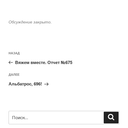
Обсуждение закрыто.
Навигация
Предыдущая
НАЗАД
по
запись:
записям
Вяжем вместе. Отчет №675
Следующая
ДАЛЕЕ
запись
Альбатрос, 696!
Искать:
Поиск