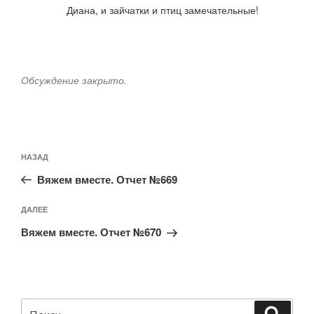
Диана, и зайчатки и птиц замечательные!
Обсуждение закрыто.
Навигация
Предыдущая
НАЗАД
по
запись:
записям
Вяжем вместе. Отчет №669
Следующая
ДАЛЕЕ
запись
Вяжем вместе. Отчет №670
Искать:
Поиск