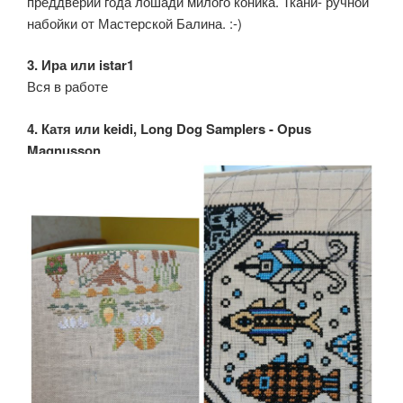
преддверии года лошади милого коника. Ткани- ручной
набойки от Мастерской Балина. :-)
3. Ира или istar1
Вся в работе
4. Катя или keidi, Long Dog Samplers - Opus
Magnusson