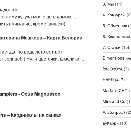
3. Мы
(14)
радостно.
4. Конкурсы
(2
оэтому кукуха моя ещё в домике...
лить внимание, кроме шишек)))
5. Обменник
(
6. Хвастаемся
 Екатерина Мешкова – Карта Белории
7. Статьи
(15)
ает,да, но ведь лето вот-вот
Dimensions ил
ет солнце!:-) Ну, и цветочки, шмелики....
fotoОхОтА
(7)
HAED
(417)
Made in СНГ +
 Samplers - Opus Magnusson
Mira and Co
(1
Альбатрос
(72
ons – Кардиналы на санках
ауКарри
(18)