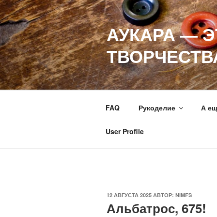
Перейти
к
АУКАРА — 
содержимому
ТВОРЧЕСТВ
FAQ
Рукоделие
А е
User Profile
ОПУБЛИКОВАНО
12 АВГУСТА 2025
АВТОР:
NIMFS
Альбатрос, 675!