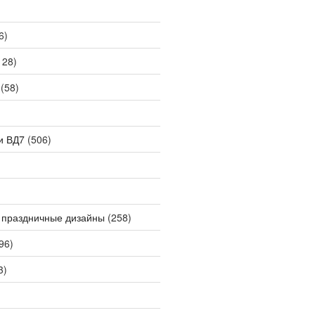
6)
128)
(58)
и ВД7
(506)
 праздничные дизайны
(258)
96)
3)