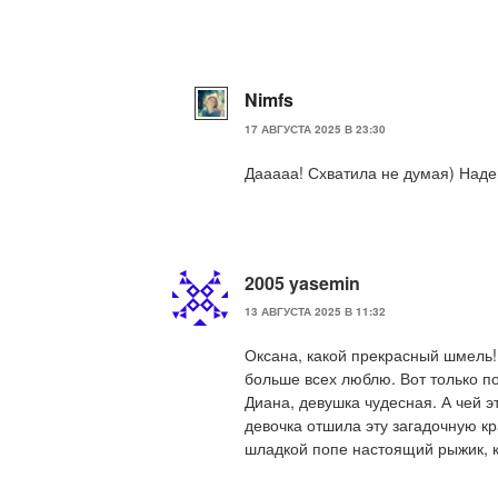
Nimfs
17 АВГУСТА 2025 В 23:30
Дааааа! Схватила не думая) Наде
2005 yasemin
13 АВГУСТА 2025 В 11:32
Оксана, какой прекрасный шмель
больше всех люблю. Вот только п
Диана, девушка чудесная. А чей э
девочка отшила эту загадочную кр
шладкой попе настоящий рыжик, к