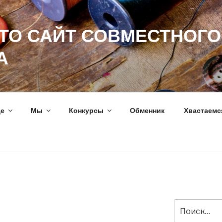
ЭТО САЙТ СОВМЕСТНОГО
А
ще
Мы
Конкурсы
Обменник
Хвастаемс
Искать: