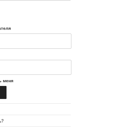
ателя
ь меня
ь?