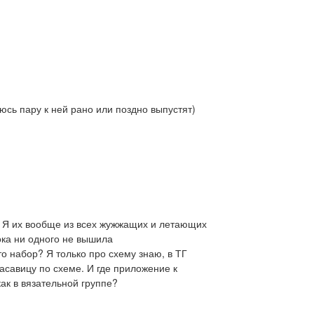
юсь пару к ней рано или поздно выпустят)
! Я их вообще из всех жужжащих и летающих
ока ни одного не вышила
то набор? Я только про схему знаю, в ТГ
асавицу по схеме. И где приложение к
ак в вязательной группе?