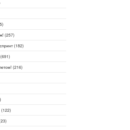
)
5)
ж!
(257)
спринт
(182)
(691)
летом!
(216)
)
(122)
(23)