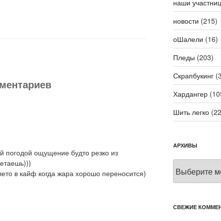
наши участни
новости
(215)
оШалели
(16)
Пледы
(203)
Скрапбукинг
(3
мментариев
Хардангер
(10
Шить легко
(22
АРХИВЫ
кой погодой ощущение будто резко из
летаешь)))
Архивы
 лето в кайф когда жара хорошо переносится)
СВЕЖИЕ КОММЕ