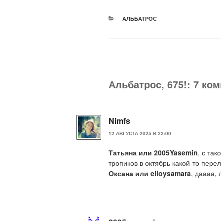
РУБРИКИ
АЛЬБАТРОС
Альбатрос, 675!: 7 ко
Nimfs
12 АВГУСТА 2025 В 22:00
Татьяна или 2005Yasemin
, с та
тропиков в октябрь какой-то пере
Оксана или elloysamara
, даааа,