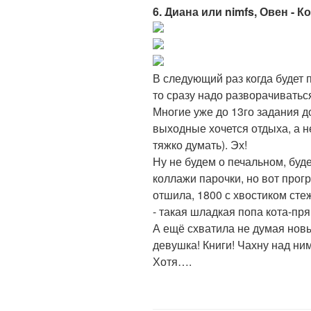
6. Диана или nimfs, Овен - К
В следующий раз когда будет 
то сразу надо разворачиваться
Многие уже до 13го задания до
выходные хочется отдыха, а н
тяжко думать). Эх!
Ну не будем о печальном, бу
коллажи парочки, но вот прог
отшила, 1800 с хвостиком сте
- такая шладкая попа кота-пря
А ещё схватила не думая новы
девушка! Книги! Чахну над ним
Хотя….