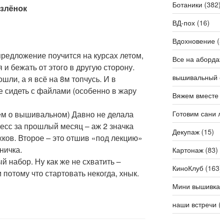
Ботаники
(382
озлёнок
ВД-пох
(16)
Вдохновение
(
предложение поучится на курсах летом,
Все на аборда
 и бежать от этого в другую сторону.
вышивальный 
шли, а я всё на 8м топчусь. И в
е сидеть с файлами (особенно в жару
Вяжем вместе
дем о вышивальном) Давно не делала
Готовим сани 
ресс за прошлый месяц – аж 2 значка
Декупаж
(15)
жков. Второе – это отшив «под лекцию»
ничка.
Картонаж
(83)
й набор. Ну как же не схватить –
КиноКлуб
(163
 потому что стартовать некогда, хнык.
Мини вышивка
наши встречи