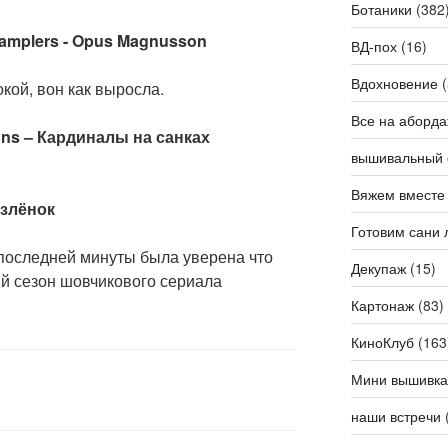
Ботаники
(382
 Samplers - Opus Magnusson
ВД-пох
(16)
Вдохновение
(
кой, вон как выросла.
Все на аборда
ons – Кардиналы на санках
вышивальный 
Вяжем вместе
озлёнок
Готовим сани 
 последней минуты была уверена что
Декупаж
(15)
ый сезон шовчикового сериала
Картонаж
(83)
КиноКлуб
(163
Мини вышивка
наши встречи