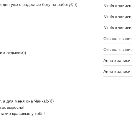
годня уже с радостью бегу на работу!;-))
Nimfs
к запис
Nimfs
к запис
Nimfs
к запис
Оксана
к запи
Оксана
к запи
им отдыхом))
Анна
к записи
Анна
к записи
 а для меня она Чайка!;-)))
 так выросла!
такие красивые у тебя!