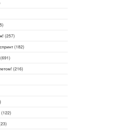
)
5)
ж!
(257)
спринт
(182)
(691)
летом!
(216)
)
(122)
(23)