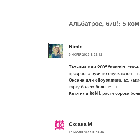
Альбатрос, 670!: 5 ко
Nimfs
9 ИЮЛЯ 2025 В 23:12
Татьяна или 2005Yasemin
, скаж
прекрасно руки не опускаются – т
Оксана или elloysamara
, ах, как
карту болею больше ;-)
Катя или keidi
, расти сорока бол
Оксана М
10 ИЮЛЯ 2025 В 08:49