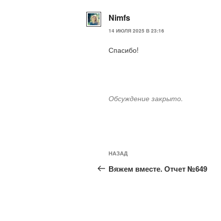
Nimfs
14 ИЮЛЯ 2025 В 23:16
Спасибо!
Обсуждение закрыто.
Навигация
Предыдущая
НАЗАД
по
запись:
Вяжем вместе. Отчет №649
записям