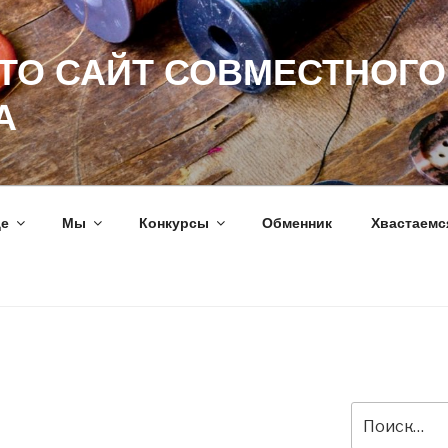
ЭТО САЙТ СОВМЕСТНОГО
А
ще
Мы
Конкурсы
Обменник
Хвастаемс
Искать: