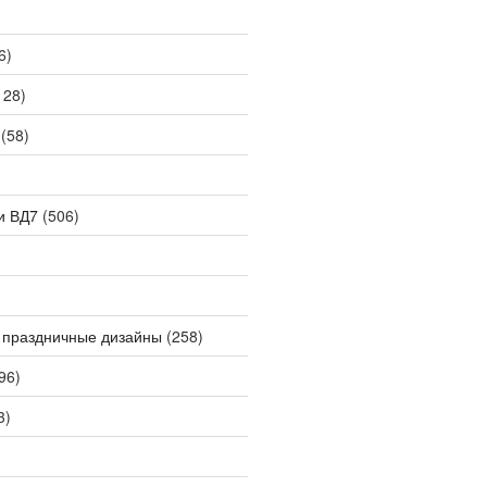
6)
128)
(58)
и ВД7
(506)
 праздничные дизайны
(258)
96)
3)