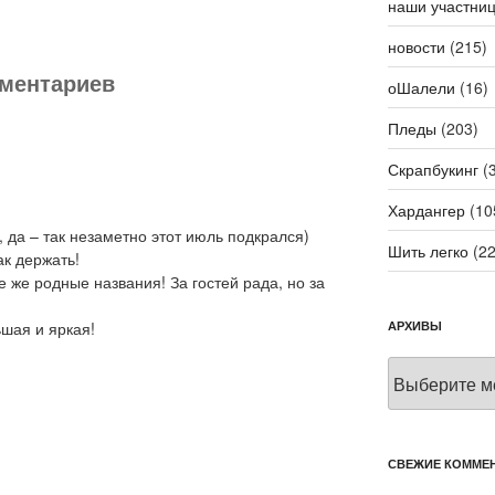
наши участни
новости
(215)
мментариев
оШалели
(16)
Пледы
(203)
Скрапбукинг
(3
Хардангер
(10
и, да – так незаметно этот июль подкрался)
Шить легко
(22
ак держать!
ие же родные названия! За гостей рада, но за
ьшая и яркая!
АРХИВЫ
Архивы
СВЕЖИЕ КОММЕ