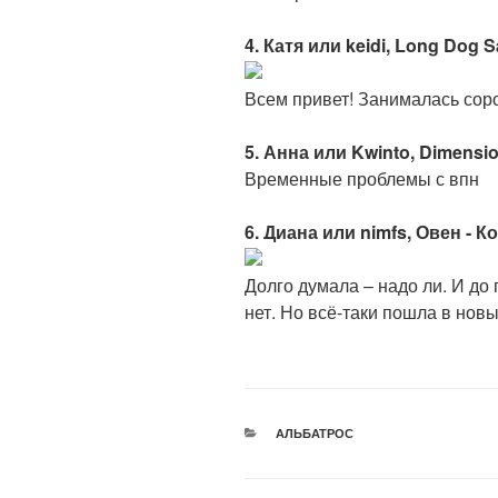
4. Катя или keidi, Long Dog
Всем привет! Занималась соро
5. Анна или Kwinto, Dimensi
Временные проблемы с впн
6. Диана или nimfs, Овен - К
Долго думала – надо ли. И до
нет. Но всё-таки пошла в нов
РУБРИКИ
АЛЬБАТРОС