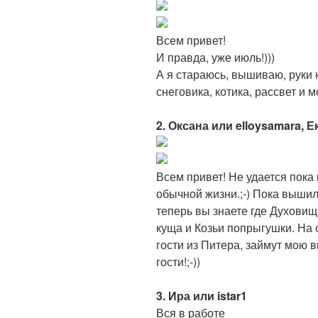
Всем привет!
И правда, уже июль!)))
А я стараюсь, вышиваю, руки н
снеговика, котика, рассвет и 
2. Оксана или elloysamara,
Всем привет! Не удается пока
обычной жизни.;-) Пока выши
теперь вы знаете где Духовищ
куща и Козьи попрыгушки. На
гости из Питера, займут мою в
гости!;-))
3. Ира или istar1
Вся в работе