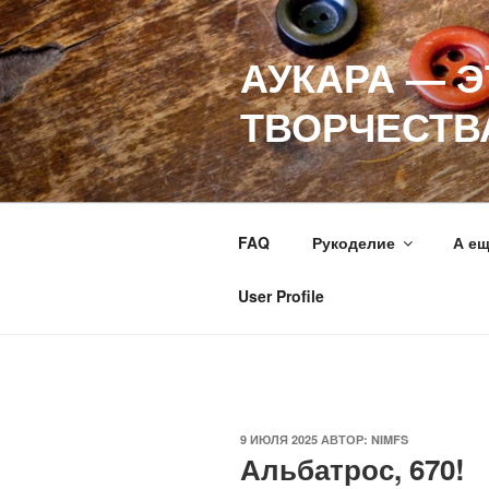
Перейти
к
АУКАРА — 
содержимому
ТВОРЧЕСТВ
FAQ
Рукоделие
А е
User Profile
ОПУБЛИКОВАНО
9 ИЮЛЯ 2025
АВТОР:
NIMFS
Альбатрос, 670!