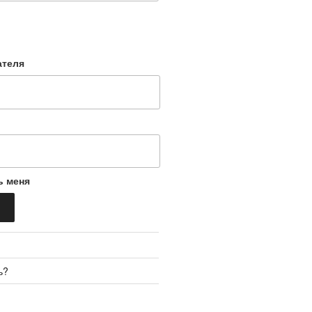
ателя
ь меня
ь?