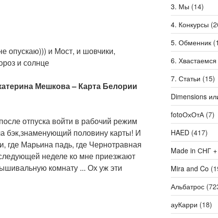
3. Мы
(14)
4. Конкурсы
(2
5. Обменник
(
е опускаю))) и Мост, и шовчики,
6. Хвастаемся
мороз и солнце
7. Статьи
(15)
 Екатерина Мешкова – Карта Белории
Dimensions ил
fotoОхОтА
(7)
 после отпуска войти в рабочий режим
ла бэк,знаменующий половину карты! И
HAED
(417)
и, где Марьина падь, где Чернотравная
Made in СНГ +
 следующей неделе ко мне приезжают
ышивальную комнату ... Ох уж эти
Mira and Co
(1
Альбатрос
(72
ауКарри
(18)