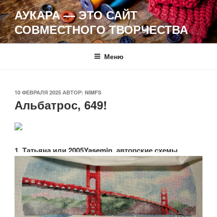
Перейти
АУКАРА — ЭТО САЙТ
к
СОВМЕСТНОГО ТВОРЧЕСТВА
содержимому
Меню
ОПУБЛИКОВАНО
10 ФЕВРАЛЯ 2025
АВТОР:
NIMFS
Альбатрос, 649!
1. Татьяна или 2005Yasemin, авторские схемы