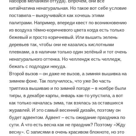
наборов меланжей оттуда). Впрочем, они все
китайчатина ненатуральная. Но такое вот себе условие
поставила – выкручивайся как хочешь этими
палитрами. Например, впереди квест по возникновению
из воздуха тёмно-коричневого цвета когда есть только
бежевый и просто коричневый. Или вышить зелень
деревьев так, чтобы они не казались кислотными
плевками, а в наличии только один зелёный и тот очень
ненатурального оттенка. Но челлендж есть челледж,
бежать с подлодки некуда.
Второй вызов – он даже не вызов, а зимняя вышивка на
зимнем фоне. Так получилось, что уже 3ю часть
триптиха вышиваю и по зимней погоде – в ноябре были
тигры, в декабре карпы, январь как-то упустила, а вот
как только началась зима, так взялась за оставшихся
журавлей. И это самый весенний дизайн, поэтому он
будет адвентом. Адвент – есть ожидание праздника по
сути. А что есть весна как не праздник? Поэтому «Жду
весну». С записями в очень красивом блокноте, но это