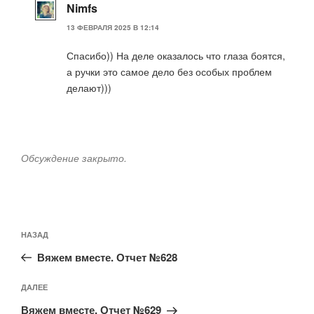
Nimfs
13 ФЕВРАЛЯ 2025 В 12:14
Спасибо)) На деле оказалось что глаза боятся,
а ручки это самое дело без особых проблем
делают)))
Обсуждение закрыто.
Навигация
Предыдущая
НАЗАД
по
запись:
записям
Вяжем вместе. Отчет №628
Следующая
ДАЛЕЕ
запись
Вяжем вместе. Отчет №629