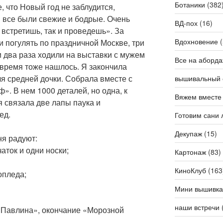
Ботаники
(382
 что Новый год не заблудится,
м все были свежие и бодрые. Очень
ВД-пох
(16)
встретишь, так и проведешь». За
Вдохновение
(
 погулять по праздничной Москве, три
 и два раза ходили на выставки с мужем
Все на аборда
е время тоже нашлось. Я закончила
я средней дочки. Собрала вместе с
вышивальный 
». В нем 1000 деталей, но одна, к
Вяжем вместе
 связала две лапы паука и
ед.
Готовим сани 
Декупаж
(15)
ня радуют:
чаток и одни носки;
Картонаж
(83)
КиноКлуб
(163
опледа;
Мини вышивка
наши встречи
 «Павлина», окончание «Морозной