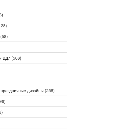
6)
128)
(58)
и ВД7
(506)
 праздничные дизайны
(258)
96)
3)