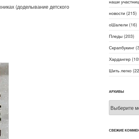
наши участни
ехниках (доделывание детского
новости
(215)
оШалели
(16)
Пледы
(203)
Скрапбукинг
(3
Хардангер
(10
Шить легко
(22
АРХИВЫ
Архивы
СВЕЖИЕ КОММЕ