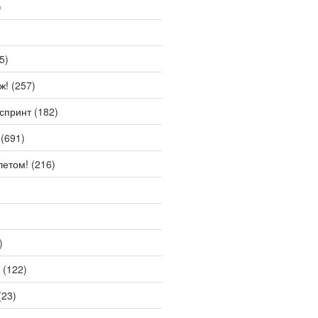
)
5)
ж!
(257)
спринт
(182)
(691)
летом!
(216)
)
(122)
(23)