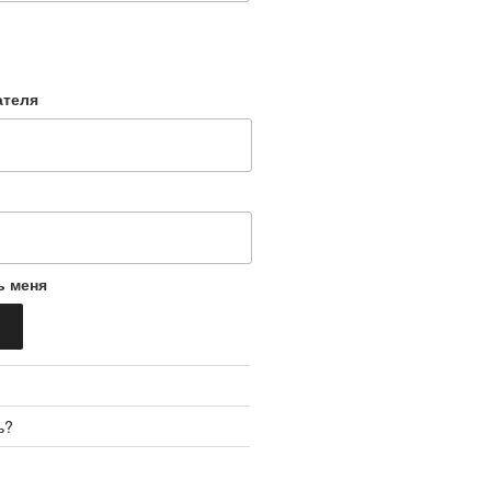
ателя
ь меня
ь?