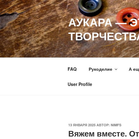
Перейти
к
АУКАРА — 
содержимому
ТВОРЧЕСТВ
FAQ
Рукоделие
А е
User Profile
ОПУБЛИКОВАНО
13 ЯНВАРЯ 2025
АВТОР:
NIMFS
Вяжем вместе. О