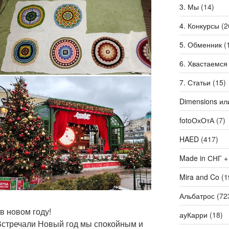
3. Мы
(14)
4. Конкурсы
(2
5. Обменник
(
6. Хвастаемся
7. Статьи
(15)
Dimensions ил
fotoОхОтА
(7)
HAED
(417)
Made in СНГ +
Mira and Co
(1
Альбатрос
(72
в новом году!
ауКарри
(18)
 Встречали Новый год мы спокойным и