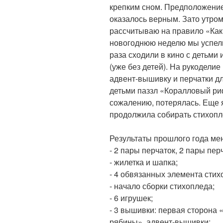
крепким сном. Предположение,
оказалось верным. Зато утро
рассчитываю на правило «Как 
новогоднюю неделю мы успели
раза сходили в кино с детьми
(уже без детей). На рукодели
адвент-вышивку и перчатки дл
детьми паззл «Коралловый риф
сожалению, потерялась. Еще я
продолжила собирать стихопл
Результаты прошлого года ме
- 2 пары перчаток, 2 пары пер
- жилетка и шапка;
- 4 обвязанных элемента стих
- начало сборки стихопледа;
- 6 игрушек;
- 3 вышивки: первая сторона
рябины», адвент-вышивки;