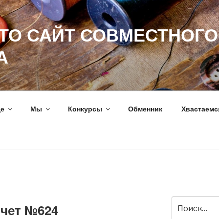
ЭТО САЙТ СОВМЕСТНОГО
А
ще
Мы
Конкурсы
Обменник
Хвастаемс
Искать:
тчет №624