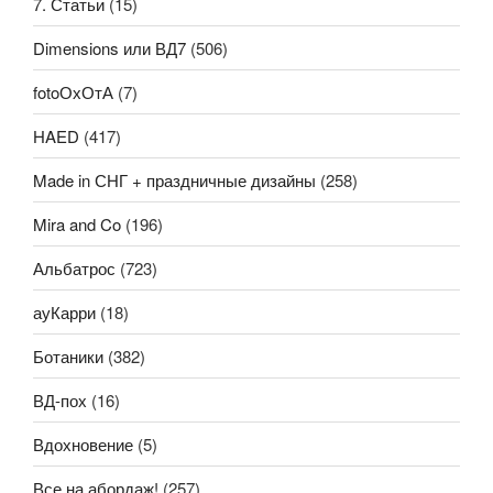
7. Статьи
(15)
Dimensions или ВД7
(506)
fotoОхОтА
(7)
HAED
(417)
Made in СНГ + праздничные дизайны
(258)
Mira and Co
(196)
Альбатрос
(723)
ауКарри
(18)
Ботаники
(382)
ВД-пох
(16)
Вдохновение
(5)
Все на абордаж!
(257)