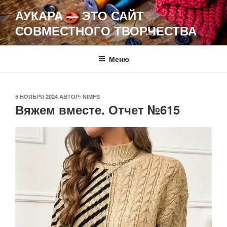
Перейти
АУКАРА — ЭТО САЙТ
к
СОВМЕСТНОГО ТВОРЧЕСТВА
содержимому
Меню
ОПУБЛИКОВАНО
5 НОЯБРЯ 2024
АВТОР:
NIMFS
Вяжем вместе. Отчет №615