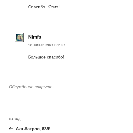
Спасибо, Юлия!
Nimfs
12 НОЯБРЯ 2024 В 11:07
Большое спасибо!
Обсуждение закрыто.
Навигация
Предыдущая
НАЗАД
по
запись:
записям
Альбатрос, 635!