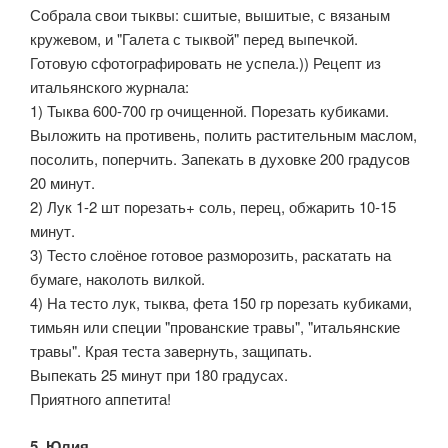
Собрала свои тыквы: сшитые, вышитые, с вязаным
кружевом, и "Галета с тыквой" перед выпечкой.
Готовую сфотографировать не успела.)) Рецепт из
итальянского журнала:
1) Тыква 600-700 гр очищенной. Порезать кубиками.
Выложить на противень, полить растительным маслом,
посолить, поперчить. Запекать в духовке 200 градусов
20 минут.
2) Лук 1-2 шт порезать+ соль, перец, обжарить 10-15
минут.
3) Тесто слоёное готовое разморозить, раскатать на
бумаге, наколоть вилкой.
4) На тесто лук, тыква, фета 150 гр порезать кубиками,
тимьян или специи "прованские травы", "итальянские
травы". Края теста завернуть, защипать.
Выпекать 25 минут при 180 градусах.
Приятного аппетита!
5. Юлия