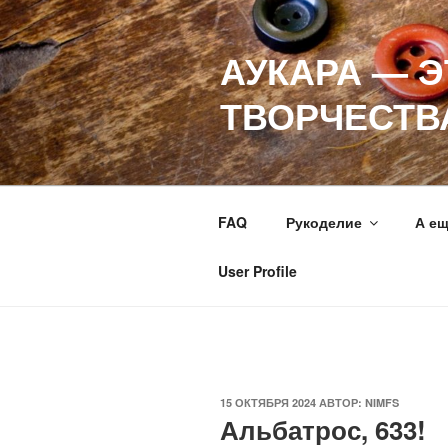
Перейти
к
АУКАРА — 
содержимому
ТВОРЧЕСТВ
FAQ
Рукоделие
А е
User Profile
ОПУБЛИКОВАНО
15 ОКТЯБРЯ 2024
АВТОР:
NIMFS
Альбатрос, 633!