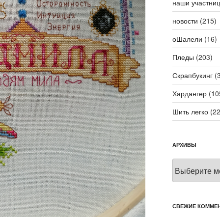
наши участни
новости
(215)
оШалели
(16)
Пледы
(203)
Скрапбукинг
(3
Хардангер
(10
Шить легко
(22
АРХИВЫ
Архивы
СВЕЖИЕ КОММЕ