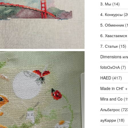
3. Мы
(14)
4. Конкурсы
(2
5. Обменник
(
6. Хвастаемся
7. Статьи
(15)
Dimensions ил
fotoОхОтА
(7)
HAED
(417)
Made in СНГ +
Mira and Co
(1
Альбатрос
(72
ауКарри
(18)