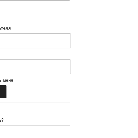
ателя
ь меня
ь?