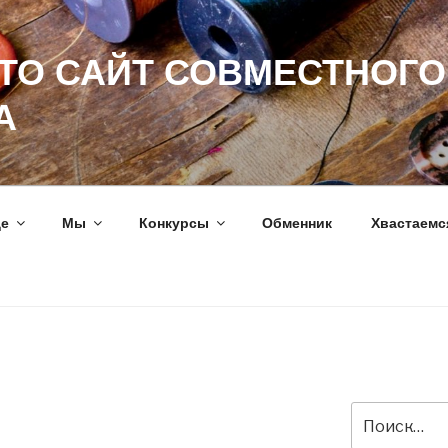
ЭТО САЙТ СОВМЕСТНОГО
А
ще
Мы
Конкурсы
Обменник
Хвастаемс
Искать: