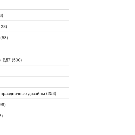
6)
128)
(58)
и ВД7
(506)
 праздничные дизайны
(258)
96)
3)