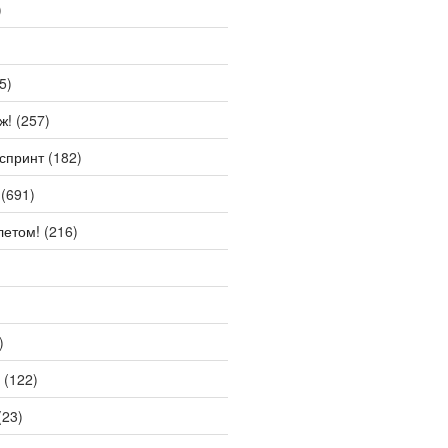
)
5)
ж!
(257)
спринт
(182)
(691)
летом!
(216)
)
(122)
(23)