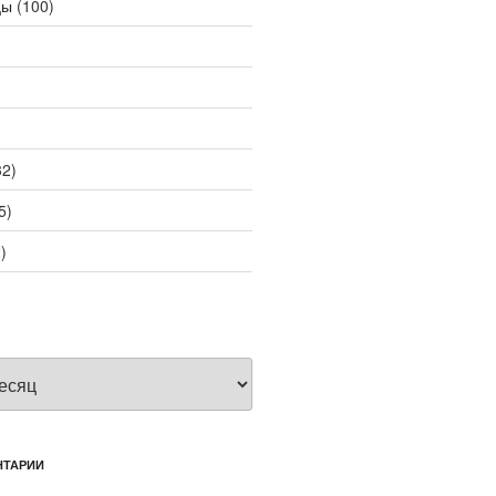
цы
(100)
2)
5)
)
НТАРИИ