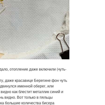
дало, отопление даже включили (чуть-
у, даже красавице Берегине фон чуть
одвинулся именной оберег, или
 видно как блестит металлик синий и
нь видно. Вот только в пяльцы
чка большие количества бисера