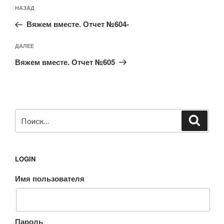
Навигация
Предыдущая
НАЗАД
по
запись:
записям
Вяжем вместе. Отчет №604-
Следующая
ДАЛЕЕ
запись
Вяжем вместе. Отчет №605
Искать:
Поиск
LOGIN
Имя пользователя
Пароль