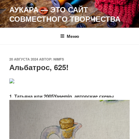
Перейти
АУКАРА — ЭТО САЙТ
к
СОВМЕСТНОГО ТВОРЧЕСТВА
содержимому
Меню
ОПУБЛИКОВАНО
20 АВГУСТА 2024
АВТОР:
NIMFS
Альбатрос, 625!
1. Татьяна или 2005Yasemin, авторские схемы