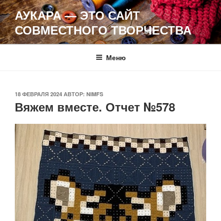
Перейти
АУКАРА — ЭТО САЙТ
к
СОВМЕСТНОГО ТВОРЧЕСТВА
содержимому
Меню
ОПУБЛИКОВАНО
18 ФЕВРАЛЯ 2024
АВТОР:
NIMFS
Вяжем вместе. Отчет №578