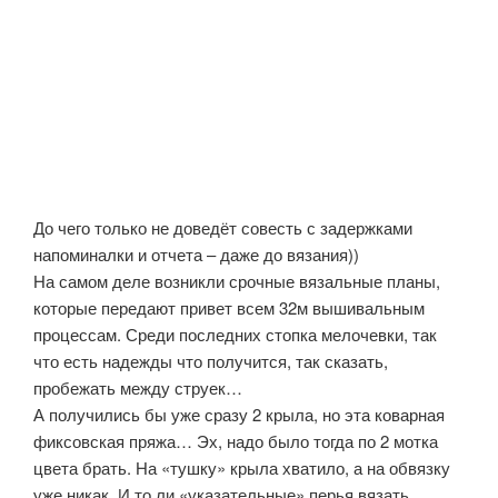
До чего только не доведёт совесть с задержками
напоминалки и отчета – даже до вязания))
На самом деле возникли срочные вязальные планы,
которые передают привет всем 32м вышивальным
процессам. Среди последних стопка мелочевки, так
что есть надежды что получится, так сказать,
пробежать между струек…
А получились бы уже сразу 2 крыла, но эта коварная
фиксовская пряжа… Эх, надо было тогда по 2 мотка
цвета брать. На «тушку» крыла хватило, а на обвязку
уже никак. И то ли «указательные» перья вязать