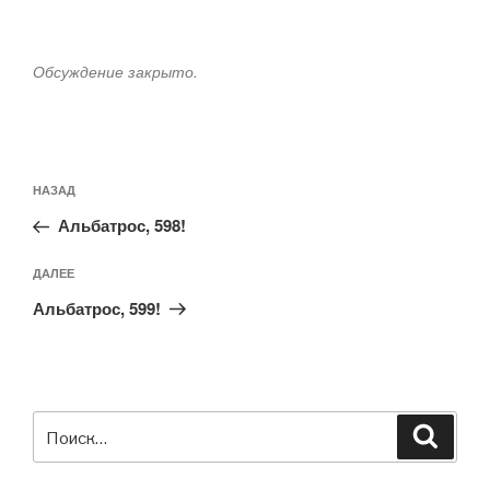
Обсуждение закрыто.
Навигация
Предыдущая
НАЗАД
по
запись:
записям
Альбатрос, 598!
Следующая
ДАЛЕЕ
запись
Альбатрос, 599!
Искать:
Поиск