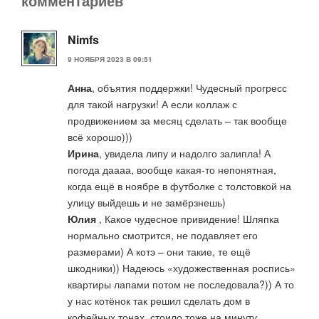
комментариев
Nimfs
9 НОЯБРЯ 2023 В 09:51
Анна
, объятия поддержки! Чудесный прогресс
для такой нагрузки! А если коллаж с
продвижением за месяц сделать – так вообще
всё хорошо)))
Ирина
, увидела липу и надолго залипла! А
погода даааа, вообще какая-то непонятная,
когда ещё в ноябре в футболке с толстовкой на
улицу выйдешь и не замёрзнешь)
Юлия
, Какое чудесное привидение! Шляпка
нормально смотрится, не подавляет его
размерами) А котэ – они такие, те ещё
шкодники)) Надеюсь «художественная роспись»
квартиры лапами потом не последовала?)) А то
у нас котёнок так решил сделать дом в
кофейных тонах, стоило тоже на минуту