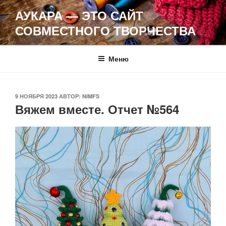
Перейти
АУКАРА — ЭТО САЙТ
к
СОВМЕСТНОГО ТВОРЧЕСТВА
содержимому
Меню
ОПУБЛИКОВАНО
9 НОЯБРЯ 2023
АВТОР:
NIMFS
Вяжем вместе. Отчет №564