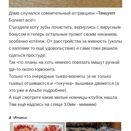
Дома случился сомнительный аттракцион «
Танцуют
Болеют все!»
Съездили коту зубы почистить, вернулись с вирусным
бонусом и теперь остальные пугают своим чиханием,
особенно котёнок. От расстройства за живность (уколы
с каплями то ещё удовольствие) и сами тоже решили
сдаться простуде.
Так что планы на хоть немного повязать машут ручкой
где-то около горизонта.
Только что очередные тыкво-магниты (и не только
тыквы) отшиваются и «текучка» вышивки движется (а
это уже в Альбе подробнее).
А ещё смотрите какие милые ножницы-клубок нашла.
Там ещё надпись на спице 3,0мм - мимими)
4. Ирина