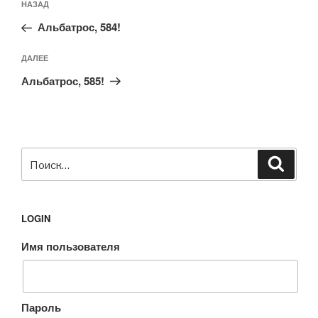
Предыдущая
НАЗАД
по
запись:
записям
Альбатрос, 584!
Следующая
ДАЛЕЕ
запись
Альбатрос, 585!
Искать:
Поиск
LOGIN
Имя пользователя
Пароль