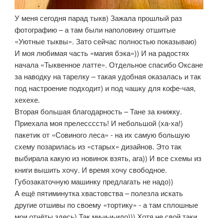
У меня сегодня парад тыкв) Зажала прошлый раз
фотографию – а там были наполовину отшитые
«Уютные тыквы». Зато сейчас полностью показываю)
И моя любимая часть «магия бэка»)) И на радостях
начала «Тыквенное латте». Отдельное спасибо Оксане
за наводку на тарелку – такая удобная оказалась и так
под настроение подходит) и под чашку для кофе-чая,
хехехе.
Вторая большая благодарность – Тане за книжку.
Приехала моя прелессссть! И небольшой (ха-ха!)
пакетик от «Совиного леса» - на их самую большую
схему позарилась из «старых» дизайнов. Это так
выбирала какую из новинок взять, ага)) И все схемы из
книги вышить хочу. И время хочу свободное.
Губозакаточную машинку предлагать не надо))
А ещё пятиминутка хвастовства – полезла искать
другие отшивы по своему «тортику» - а там сплошные
мои отчёты здесь) Так ми-и-и-ило))) Хотя не свой таки