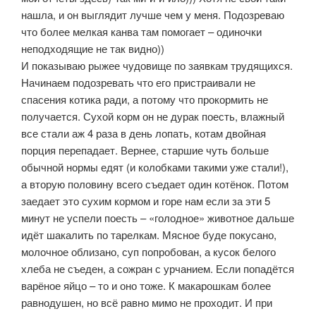
нашла, и он выглядит лучше чем у меня. Подозреваю
что более мелкая канва там помогает – одиночки
неподходящие не так видно))
И показываю рыжее чудовище по заявкам трудящихся.
Начинаем подозревать что его пристраивали не
спасения котика ради, а потому что прокормить не
получается. Сухой корм он не дурак поесть, влажный
все стали аж 4 раза в день лопать, котам двойная
порция перепадает. Вернее, старшие чуть больше
обычной нормы едят (и колобками такими уже стали!),
а вторую половину всего съедает один котёнок. Потом
заедает это сухим кормом и горе нам если за эти 5
минут не успели поесть – «голодное» животное дальше
идёт шакалить по тарелкам. Мясное буде покусано,
молочное облизано, суп попробован, а кусок белого
хлеба не съеден, а сожран с урчанием. Если попадётся
варёное яйцо – то и оно тоже. К макарошкам более
равнодушен, но всё равно мимо не проходит. И при