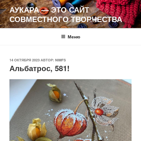
Перейти
АУКАРА — ЭТО САЙТ
к
СОВМЕСТНОГО ТВОРЧЕСТВА
содержимому
Меню
ОПУБЛИКОВАНО
14 ОКТЯБРЯ 2023
АВТОР:
NIMFS
Альбатрос, 581!