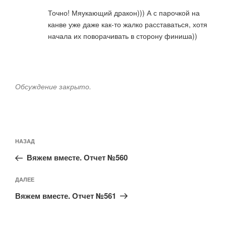
Точно! Мяукающий дракон))) А с парочкой на
канве уже даже как-то жалко расставаться, хотя
начала их поворачивать в сторону финиша))
Обсуждение закрыто.
Навигация
Предыдущая
НАЗАД
по
запись:
записям
Вяжем вместе. Отчет №560
Следующая
ДАЛЕЕ
запись
Вяжем вместе. Отчет №561