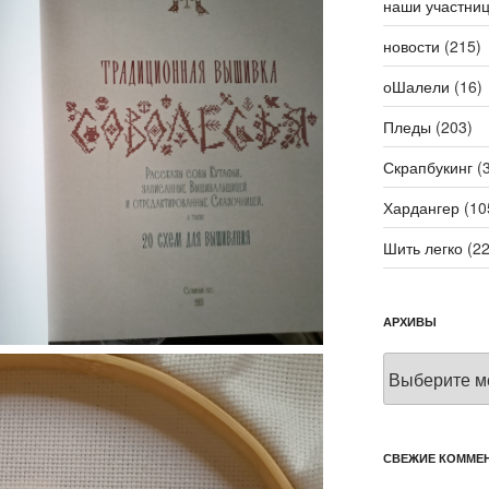
наши участни
новости
(215)
оШалели
(16)
Пледы
(203)
Скрапбукинг
(3
Хардангер
(10
Шить легко
(22
АРХИВЫ
Архивы
СВЕЖИЕ КОММЕ