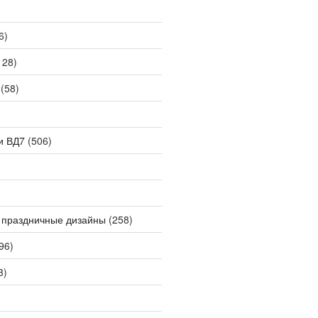
6)
128)
(58)
и ВД7
(506)
 праздничные дизайны
(258)
96)
3)