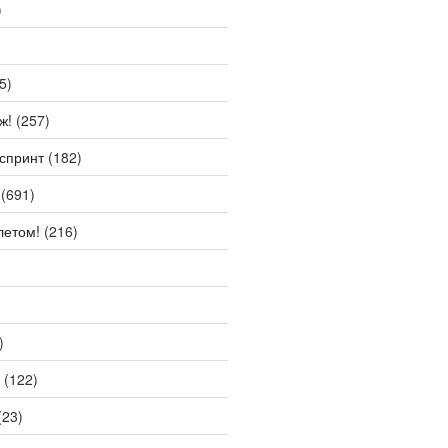
)
5)
ж!
(257)
спринт
(182)
(691)
летом!
(216)
)
(122)
(23)