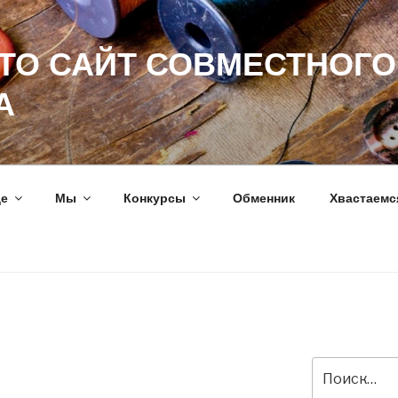
ЭТО САЙТ СОВМЕСТНОГО
А
ще
Мы
Конкурсы
Обменник
Хвастаемс
Искать: