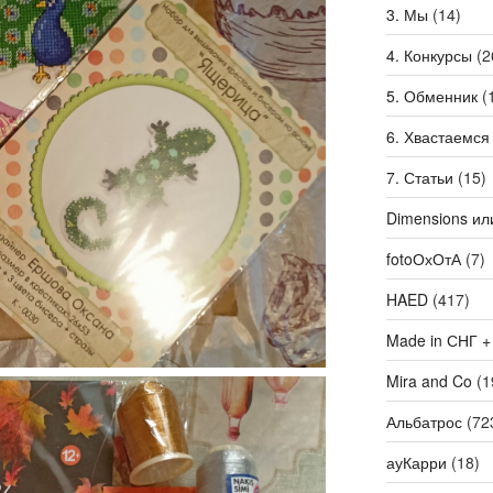
3. Мы
(14)
4. Конкурсы
(2
5. Обменник
(
6. Хвастаемся
7. Статьи
(15)
Dimensions ил
fotoОхОтА
(7)
HAED
(417)
Made in СНГ +
Mira and Co
(1
Альбатрос
(72
ауКарри
(18)