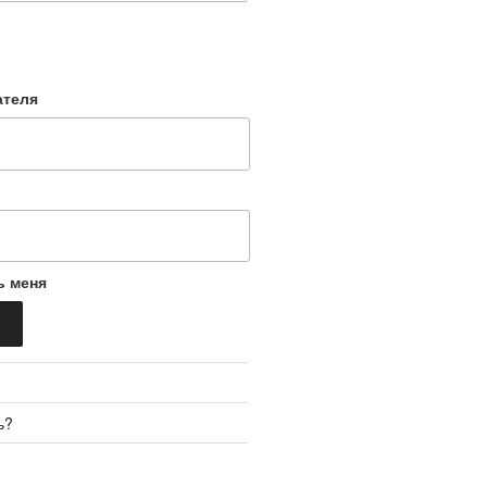
ателя
ь меня
ь?