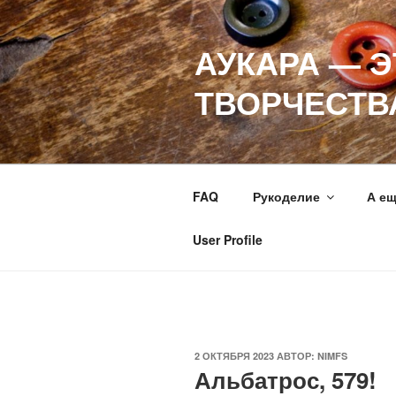
Перейти
к
АУКАРА — 
содержимому
ТВОРЧЕСТВ
FAQ
Рукоделие
А е
User Profile
ОПУБЛИКОВАНО
2 ОКТЯБРЯ 2023
АВТОР:
NIMFS
Альбатрос, 579!