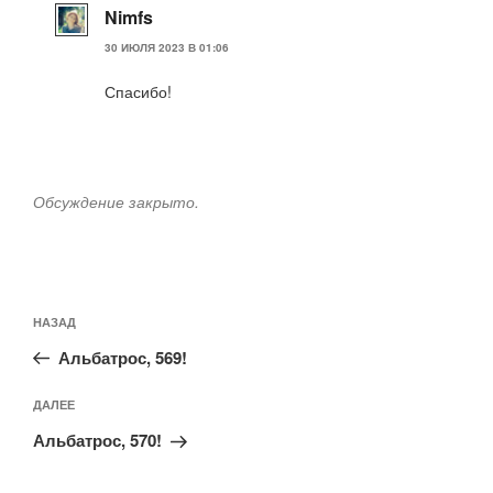
Nimfs
30 ИЮЛЯ 2023 В 01:06
Спасибо!
Обсуждение закрыто.
Навигация
Предыдущая
НАЗАД
по
запись:
записям
Альбатрос, 569!
Следующая
ДАЛЕЕ
запись
Альбатрос, 570!