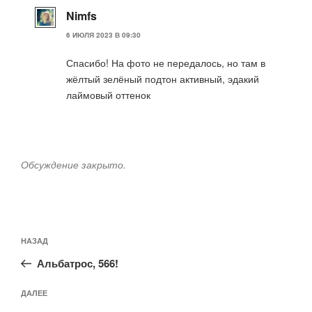
Nimfs
6 ИЮЛЯ 2023 В 09:30
Спасибо! На фото не передалось, но там в
жёлтый зелёный подтон активный, эдакий
лаймовый оттенок
Обсуждение закрыто.
Навигация
Предыдущая
НАЗАД
по
запись:
записям
Альбатрос, 566!
Следующая
ДАЛЕЕ