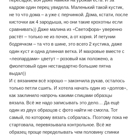
кадром один перец увидела. Маленький такой кустик,
не то что дома – а уже с перчинкой. Дома, кстати, после
кисточки аж 4 зародыша, но они такие крохотны если
сравнивать)) Даже малина из «Светофора» уверенно
растёт – только не из почек, а от корня. И петунии
бодрячком – та что в шине, это всего 2 кустика, даже
один куст и одна длинная ветка. И махровые вместе с
«леопардами» цветут – розовый как положено, а
фиолетовый один нестандартно большие пятна
выдал))
И с вязанием всё хорошо – закончила рукав, осталось
только петли сшить. И хотела начать один из «долгов»,
как заклинило напрочь какими спицами образцы
вязала. Всё же надо записывать это дело… Да ещё
один из двух образцов с фото найти не смогла. Тот
самый, по которому вязать собралась. Поэтому пока не
стартовала, перевязывала контрольное. Всё же
образец проще переделывать чем половину спинки