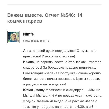
Вяжем вместе. Отчет №546: 14
комментариев
Nimfs
6 ИЮЛЯ 2023 В 01:12
Анна
, от всей души поздравляю! Отпуск – это
прекрасно! И носочки классные)
Ирина
, не сорняки сеете, а от высоких штрафов
спасаетесь! За борщевик недавно подняли…
Ещё говорят «зелёная болтушка» очень хорошо
биоактивность почвы повышает. Цветы хороши,
а рисунки – как всегда вау!
Юлия
, машу флажками и скандирую – «Мы-ша!
Мы-ша! Мы-ша!»))) А по поводу утра – смотрела
у одной вьетнамки видео, она рассказывала о
том, что у неё день начинается в 4:30, а в 6 –