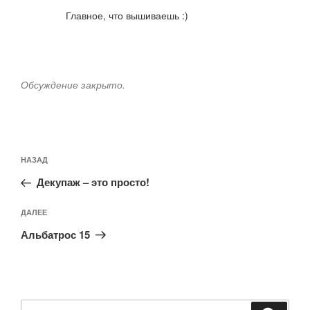
Главное, что вышиваешь :)
Обсуждение закрыто.
Навигация
Предыдущая
НАЗАД
по
запись:
записям
Декупаж – это просто!
Следующая
ДАЛЕЕ
запись
Альбатрос 15
Искать: