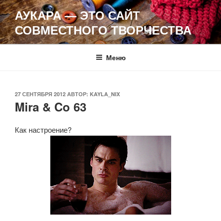
Перейти
АУКАРА — ЭТО САЙТ
к
СОВМЕСТНОГО ТВОРЧЕСТВА
содержимому
Меню
ОПУБЛИКОВАНО
27 СЕНТЯБРЯ 2012
АВТОР:
KAYLA_NIX
Mira & Co 63
Как настроение?