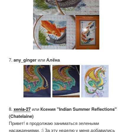
7.
any_ginger
или
Алёна
8.
xenia-27
или
Ксения "Indian Summer Reflections"
(Chatelaine)
Привет! я продолжаю заниматься зелеными
насаждениями. :) За эту неделю у меня добавились