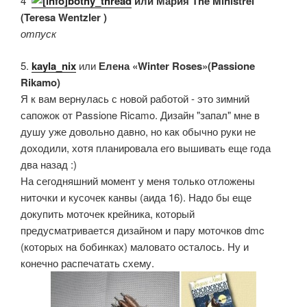
4.
bothy_thread
или Мария The Ministrel
(Teresa Wentzler )
отпуск
5.
kayla_nix
или
Елена «Winter Roses»(Passione
Rikamo)
Я к вам вернулась с новой работой - это зимний
сапожок от Passione Ricamo. Дизайн "запал" мне в
душу уже довольно давно, но как обычно руки не
доходили, хотя планировала его вышивать еще года
два назад :)
На сегодняшний момент у меня только отложены
ниточки и кусочек канвы (аида 16). Надо бы еще
докупить моточек крейника, который
предусматривается дизайном и пару моточков dmc
(которых на бобинках) маловато осталось. Ну и
конечно распечатать схему.