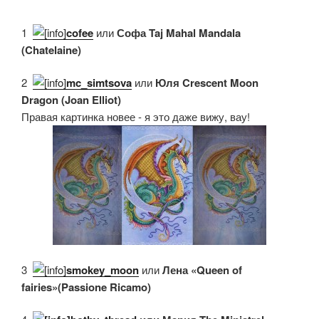
1.
cofee
или
Софа Taj Mahal Mandala
(Chatelaine)
2.
mc_simtsova
или
Юля Crescent Moon
Dragon (Joan Elliot)
Правая картинка новее - я это даже вижу, вау!
3.
smokey_moon
или
Лена «Queen of
fairies»(Passione Ricamo)