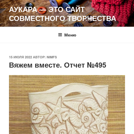
Перейти
АУКАРА — ЭТО САЙТ
к
СОВМЕСТНОГО ТВОРЧЕСТВА
содержимому
Меню
ОПУБЛИКОВАНО
15 ИЮЛЯ 2022
АВТОР:
NIMFS
Вяжем вместе. Отчет №495