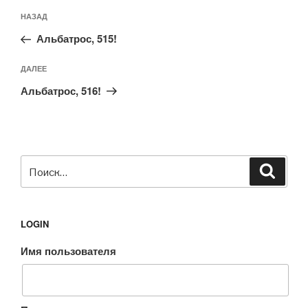
Навигация
Предыдущая
НАЗАД
по
запись:
записям
Альбатрос, 515!
Следующая
ДАЛЕЕ
запись
Альбатрос, 516!
Искать:
Поиск
LOGIN
Имя пользователя