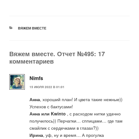
РУБРИКИ
ВЯЖЕМ ВМЕСТЕ
Вяжем вместе. Отчет №495: 17
комментариев
Nimfs
15 ИЮЛЯ 2022 В 01:01
Анна
, хороший план! И цвета такие нежные))
Успехов с бактусами!
Анна или Kwinto
, с расходом нитки удачно
получилось)) Перчатки… сппицами… где там
смайлик с сердечками в глазах?))
Ирина
, уф, ну и время… А прогулка