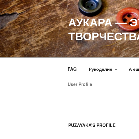
Перейти
к
АУКАРА — 
содержимому
ТВОРЧЕСТВ
FAQ
Рукоделие
А е
User Profile
PUZAYAKA’S PROFILE