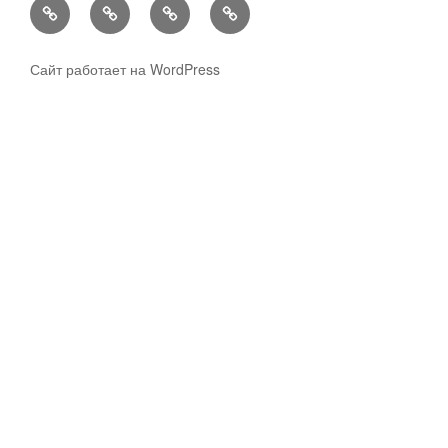
Хвастаемся
Статьи
Aukara
User
Shop
Profile
Сайт работает на WordPress