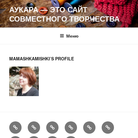
Перейти
АУКАРА — ЭТО САЙТ
к
СОВМЕСТНОГО ТВОРЧЕСТВА
содержимому
Меню
MAMASHKAMISHKI’S PROFILE
FAQ
Рукоделие
А
Мы
Конкурсы
Обменник
еще