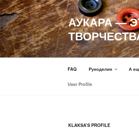
Перейти
к
АУКАРА — 
содержимому
ТВОРЧЕСТВ
FAQ
Рукоделие
А е
User Profile
KLAKSA’S PROFILE